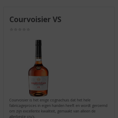
S
p
r
Courvoisier VS
i
n
g
(0,0
/
n
5)
a
a
r
d
e
n
a
v
i
g
a
Courvoisier is het enige cognachuis dat het hele
t
fabricageproces in eigen handen heeft en wordt geroemd
i
om zijn excellente kwaliteit, gemaakt van alleen de
e
allerbeste cru’s.