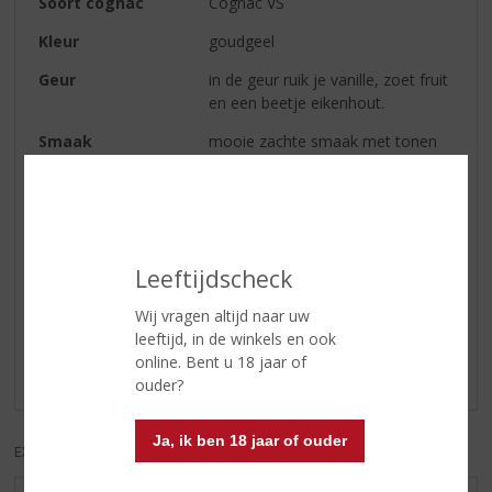
Soort cognac
Cognac VS
Kleur
goudgeel
Geur
in de geur ruik je vanille, zoet fruit
en een beetje eikenhout.
Smaak
mooie zachte smaak met tonen
van rijp fruit
Afdronk
heerlijke lange afdronk
Leeftijdscheck
Reviews
Wij vragen altijd naar uw
Schrijf een review
leeftijd, in de winkels en ook
online. Bent u 18 jaar of
Er zijn nog geen reviews geplaatst voor dit product
ouder?
Ja, ik ben 18 jaar of ouder
EXCL. BTW
INCL. BTW