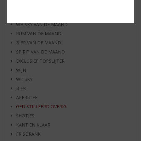
AANBIEDINGEN
WIJN VAN DE MAAND
WHISKY VAN DE MAAND
RUM VAN DE MAAND
BIER VAN DE MAAND
SPIRIT VAN DE MAAND
EXCLUSIEF TOPSLIJTER
WIJN
WHISKY
BIER
APERITIEF
GEDISTILLEERD OVERIG
SHOTJES
KANT EN KLAAR
FRISDRANK