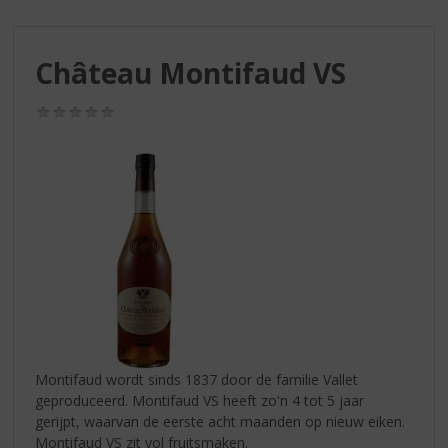
S
p
r
Château Montifaud VS
i
n
g
(0,0
/
n
5)
a
a
r
d
e
n
a
v
i
g
a
Montifaud wordt sinds 1837 door de familie Vallet
t
geproduceerd. Montifaud VS heeft zo'n 4 tot 5 jaar
i
gerijpt, waarvan de eerste acht maanden op nieuw eiken.
e
Montifaud VS zit vol fruitsmaken.