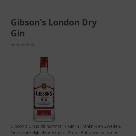
S
p
r
Gibson's London Dry
i
n
Gin
g
n
(0,0
a
/
a
5)
r
d
e
n
a
v
i
g
a
t
i
Gibson's Gin is dé nummer 1 Gin in Frankrijk en Zweden.
e
Oorspronkelijk afkomstig uit Groot-Brittannië en is een