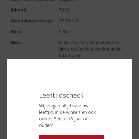
Inhoud
70 CL
Alcoholpercentage
37.5% vol
Kleur
helder
Geur
in de neus komen jeneverbes,
citrus en een hint van koriander
naar boven.
Smaak
dit is een droge gin met duidelijk
de smaak van jeneverbes en
citrustonen
Afdronk
de frisse citrus blijft lang hangen
Leeftijdscheck
Wij vragen altijd naar uw
Reviews
leeftijd, in de winkels en ook
online. Bent u 18 jaar of
ouder?
Schrijf een review
Er zijn nog geen reviews geplaatst voor dit product