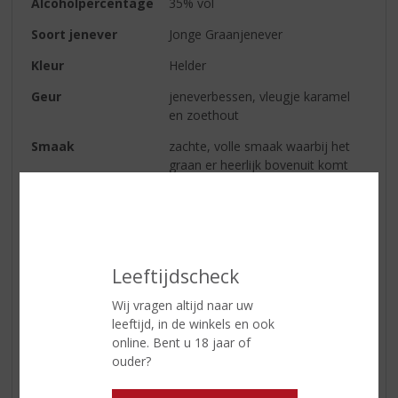
Alcoholpercentage
35% vol
Soort jenever
Jonge Graanjenever
Kleur
Helder
Geur
jeneverbessen, vleugje karamel
en zoethout
Smaak
zachte, volle smaak waarbij het
graan er heerlijk bovenuit komt
Afdronk
vol en zacht
Wijn-spijs
heerlijk bij rauwe vis zoals haring
of als kopstoot: jenever naast een
pilsje
Leeftijdscheck
Wij vragen altijd naar uw
leeftijd, in de winkels en ook
Reviews
online. Bent u 18 jaar of
ouder?
Schrijf een review