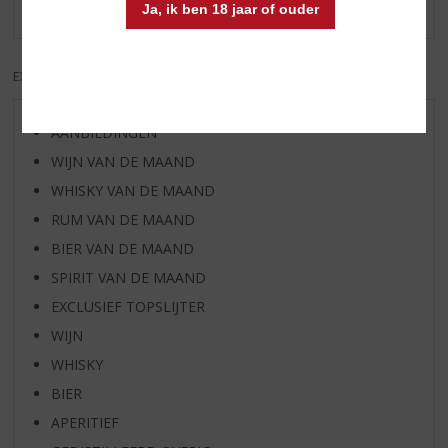
Er zijn nog geen reviews geplaatst voor dit product
Ja, ik ben 18 jaar of ouder
EXCL. BTW
INCL. BTW
AANBIEDINGEN
WIJN VAN DE MAAND
WHISKY VAN DE MAAND
RUM VAN DE MAAND
BIER VAN DE MAAND
SPIRIT VAN DE MAAND
EXCLUSIEF TOPSLIJTER
WIJN
WHISKY
BIER
APERITIEF