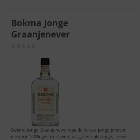
S
p
r
Bokma Jonge
i
n
Graanjenever
g
n
(0,0
a
/
a
5)
r
d
e
n
a
v
i
g
a
t
i
Bokma Jonge Graanjenever was de eerste jonge jenever
e
die voor 100% gestookt werd uit granen als rogge, tarwe