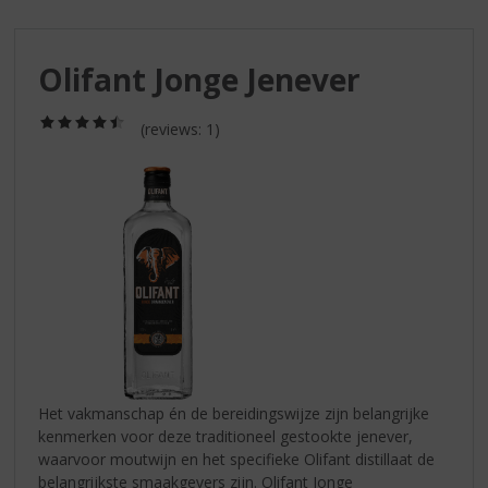
S
p
r
Olifant Jonge Jenever
i
n
g
(4,5
(reviews: 1)
/
n
5)
a
a
r
d
e
n
a
v
i
g
a
Het vakmanschap én de bereidingswijze zijn belangrijke
t
kenmerken voor deze traditioneel gestookte jenever,
i
waarvoor moutwijn en het specifieke Olifant distillaat de
e
belangrijkste smaakgevers zijn. Olifant Jonge