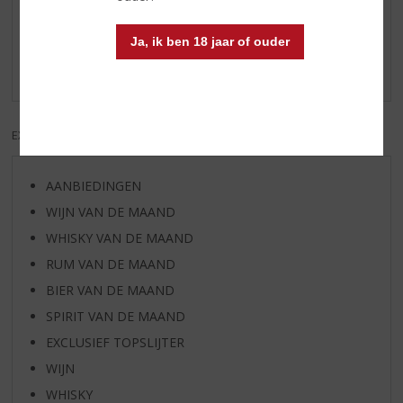
/
5)
Olifant jenever
Ja, ik ben 18 jaar of ouder
Bij toeval gekocht. Geen spijt smaakt top
EXCL. BTW
INCL. BTW
AANBIEDINGEN
WIJN VAN DE MAAND
WHISKY VAN DE MAAND
RUM VAN DE MAAND
BIER VAN DE MAAND
SPIRIT VAN DE MAAND
EXCLUSIEF TOPSLIJTER
WIJN
WHISKY