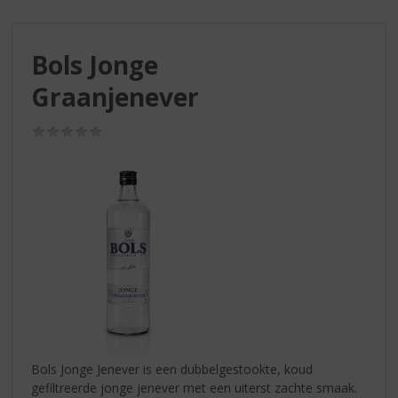
S
p
r
Bols Jonge
i
n
Graanjenever
g
n
(0,0
a
/
a
5)
r
d
e
n
a
v
i
g
a
t
i
Bols Jonge Jenever is een dubbelgestookte, koud
e
gefiltreerde jonge jenever met een uiterst zachte smaak.