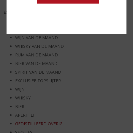
EXCL. BTW
INCL. BTW
AANBIEDINGEN
WIJN VAN DE MAAND
WHISKY VAN DE MAAND
RUM VAN DE MAAND
BIER VAN DE MAAND
SPIRIT VAN DE MAAND
EXCLUSIEF TOPSLIJTER
WIJN
WHISKY
BIER
APERITIEF
GEDISTILLEERD OVERIG
SHOTJES