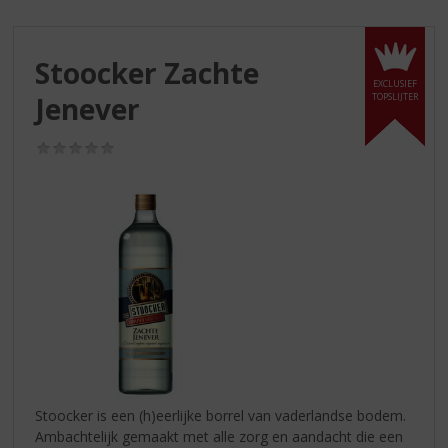
S
p
r
Stoocker Zachte
i
EXCLUSIEF
n
Jenever
TOPSLIJTER
g
n
(0,0
a
/
a
5)
r
d
e
n
a
v
i
g
a
t
i
Stoocker is een (h)eerlijke borrel van vaderlandse bodem.
e
Ambachtelijk gemaakt met alle zorg en aandacht die een