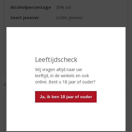
Alcoholpercentage
30% vol
Soort jenever
Lichte Jenever
Reviews
Schrijf een review
Leeftijdscheck
Er zijn nog geen reviews geplaatst voor dit product
Wij vragen altijd naar uw
leeftijd, in de winkels en ook
online. Bent u 18 jaar of ouder?
EXCL. BTW
INCL. BTW
Ja, ik ben 18 jaar of ouder
AANBIEDINGEN
WIJN VAN DE MAAND
WHISKY VAN DE MAAND
RUM VAN DE MAAND