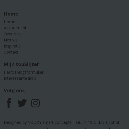
Home
Home
Assortiment
Over ons
Nieuws
Inspiratie
Contact
Mijn topSlijter
Herroepingsformulier
Interessante links
Volg ons
F
T
I
a
w
n
Designed by YOOKY smart concepts
GEEN 18 GEEN alcohol