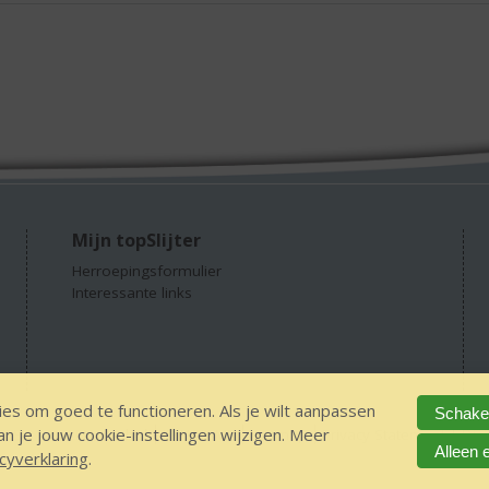
Mijn topSlijter
Herroepingsformulier
Interessante links
es om goed te functioneren. Als je wilt aanpassen
Schakel
 je jouw cookie-instellingen wijzigen. Meer
GEEN 18 GEEN alcohol
IDIN/ITSME
sitemap
Privacy Statement
Dis
Alleen 
cyverklaring
.