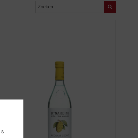
Zoeken
18