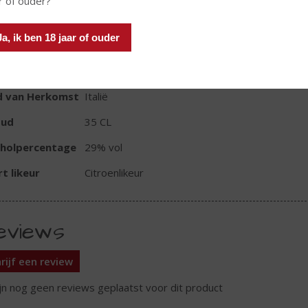
r of ouder?
In winkelmand
Ja, ik ben 18 jaar of ouder
TIKETINFORMATIE
d van Herkomst
Italië
oud
35 CL
oholpercentage
29% vol
t likeur
Citroenlikeur
eviews
rijf een review
ijn nog geen reviews geplaatst voor dit product