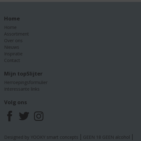
Home
Home
Assortiment
Over ons
Nieuws
Inspiratie
Contact
Mijn topSlijter
Herroepingsformulier
Interessante links
Volg ons
F
T
I
a
w
n
Designed by YOOKY smart concepts
GEEN 18 GEEN alcohol