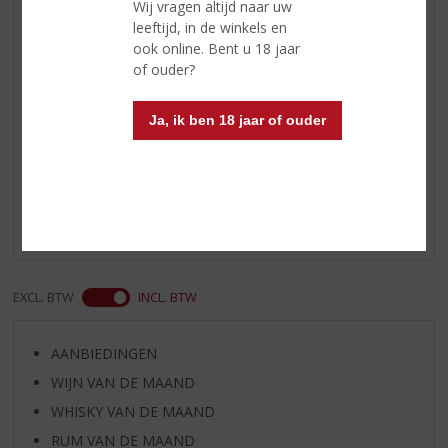
Wij vragen altijd naar uw
Pulteney Stroma Likeur wordt
leeftijd, in de winkels en
puur of op ijs geserveerd en laat
ook online. Bent u 18 jaar
een aangenaam warme en
of ouder?
geruststellende nagloei achter
Ja, ik ben 18 jaar of ouder
Reviews
Schrijf een review
Er zijn nog geen reviews geplaatst voor dit product
EXCL. BTW
INCL. BTW
AANBIEDINGEN
WIJN VAN DE MAAND
WHISKY VAN DE MAAND
RUM VAN DE MAAND