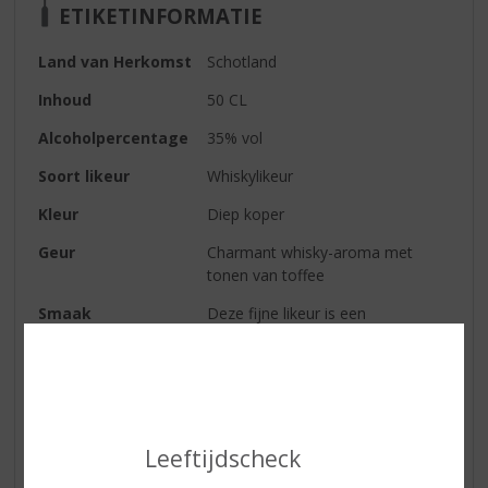
ETIKETINFORMATIE
Land van Herkomst
Schotland
Inhoud
50 CL
Alcoholpercentage
35% vol
Soort likeur
Whiskylikeur
Kleur
Diep koper
Geur
Charmant whisky-aroma met
tonen van toffee
Smaak
Deze fijne likeur is een
zorgvuldige mix van bekroonde
moutwhisky's en een mix van
lichtere moutwhisky's. Stroma is
zacht, zoet van smaak en
verwarmend en zit, net als het
eiland zelf, boordevol robuuste en
Leeftijdscheck
ruige ondertonen. De Old