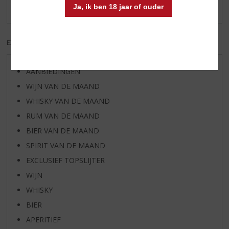
Er zijn nog geen reviews geplaatst voor dit product
Ja, ik ben 18 jaar of ouder
EXCL. BTW
INCL. BTW
AANBIEDINGEN
WIJN VAN DE MAAND
WHISKY VAN DE MAAND
RUM VAN DE MAAND
BIER VAN DE MAAND
SPIRIT VAN DE MAAND
EXCLUSIEF TOPSLIJTER
WIJN
WHISKY
BIER
APERITIEF