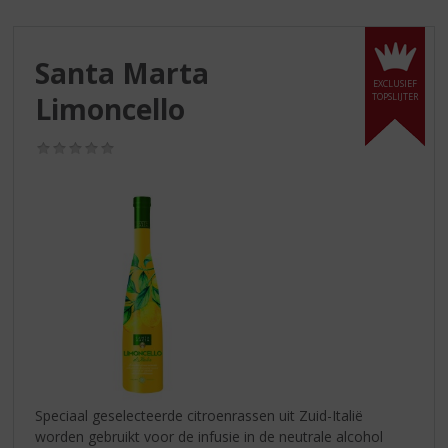
S
p
r
Santa Marta
i
EXCLUSIEF
n
Limoncello
TOPSLIJTER
g
n
(0,0
a
/
a
5)
r
d
e
n
a
v
i
g
a
t
i
Speciaal geselecteerde citroenrassen uit Zuid-Italië
e
worden gebruikt voor de infusie in de neutrale alcohol