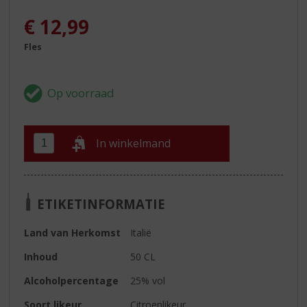
€
12,99
Fles
In winkelmand
ETIKETINFORMATIE
Land van Herkomst
Italië
Inhoud
50 CL
Alcoholpercentage
25% vol
Soort likeur
Citroenlikeur