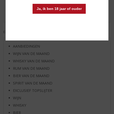
Schrijf een review
Ja, ik ben 18 jaar of ouder
Er zijn nog geen reviews geplaatst voor dit product
EXCL. BTW
INCL. BTW
AANBIEDINGEN
WIJN VAN DE MAAND
WHISKY VAN DE MAAND
RUM VAN DE MAAND
BIER VAN DE MAAND
SPIRIT VAN DE MAAND
EXCLUSIEF TOPSLIJTER
WIJN
WHISKY
BIER