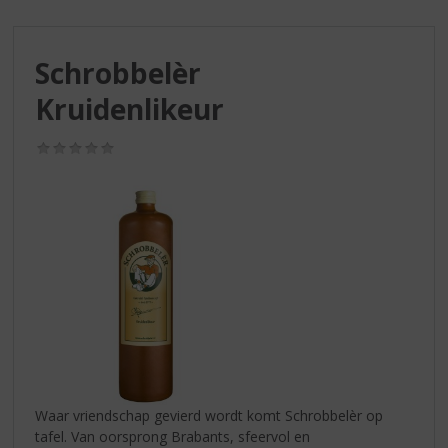
S
p
r
Schrobbelèr
i
n
Kruidenlikeur
g
n
(0,0
a
/
a
5)
r
d
e
n
a
v
i
g
a
t
i
Waar vriendschap gevierd wordt komt Schrobbelèr op
e
tafel. Van oorsprong Brabants, sfeervol en