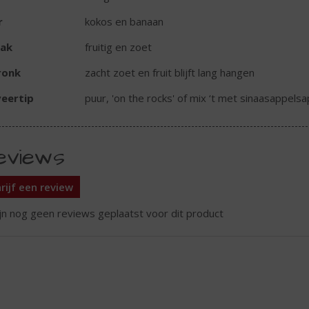
r
kokos en banaan
ak
fruitig en zoet
ronk
zacht zoet en fruit blijft lang hangen
eertip
puur, 'on the rocks' of mix ‘t met sinaasappelsa
eviews
rijf een review
ijn nog geen reviews geplaatst voor dit product