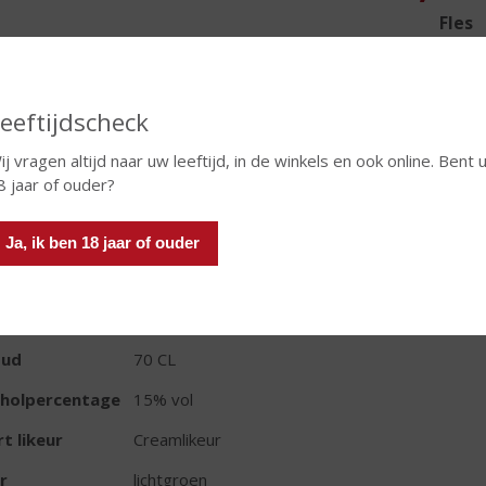
Fles
eeftijdscheck
ij vragen altijd naar uw leeftijd, in de winkels en ook online. Bent 
In winkelmand
8 jaar of ouder?
Ja, ik ben 18 jaar of ouder
TIKETINFORMATIE
d van Herkomst
Nederland
oud
70 CL
oholpercentage
15% vol
t likeur
Creamlikeur
r
lichtgroen