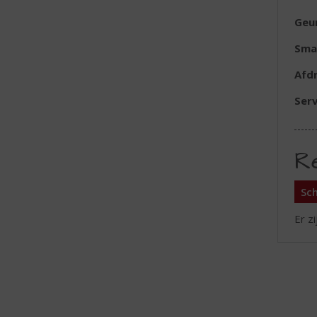
Geu
Sma
Afd
Serv
R
Sch
Er z