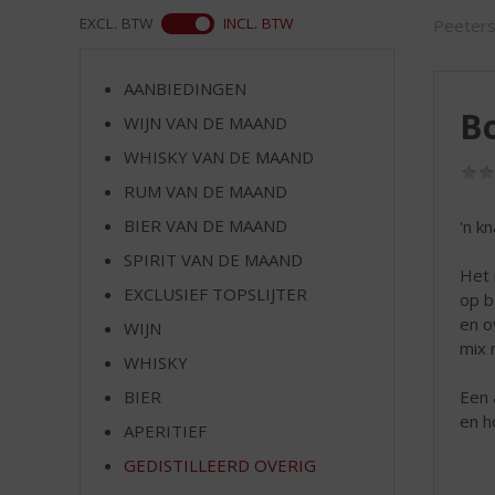
d
ASS
EXCL. BTW
INCL. BTW
Peeter
S
p
r
AANBIEDINGEN
i
B
WIJN VAN DE MAAND
n
g
WHISKY VAN DE MAAND
n
RUM VAN DE MAAND
a
a
BIER VAN DE MAAND
'n kn
r
SPIRIT VAN DE MAAND
d
Het 
EXCLUSIEF TOPSLIJTER
e
op b
n
en o
WIJN
a
mix 
WHISKY
v
i
Een 
BIER
g
en h
APERITIEF
a
t
GEDISTILLEERD OVERIG
i