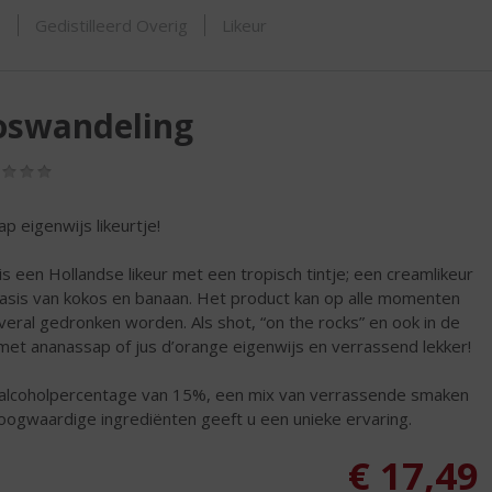
ORTIMENT
s
Gedistilleerd Overig
Likeur
oswandeling
(0,0
/
5)
ap eigenwijs likeurtje!
is een Hollandse likeur met een tropisch tintje; een creamlikeur
asis van kokos en banaan. Het product kan op alle momenten
veral gedronken worden. Als shot, “on the rocks” en ook in de
met ananassap of jus d’orange eigenwijs en verrassend lekker!
alcoholpercentage van 15%, een mix van verrassende smaken
oogwaardige ingrediënten geeft u een unieke ervaring.
€
17,49