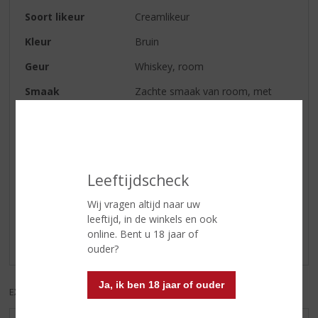
Soort likeur
Creamlikeur
Kleur
Bruin
Geur
Whiskey, room
Smaak
Zachte smaak van room, met
invloeden van whiskey
Afdronk
Zacht en romig
Leeftijdscheck
Reviews
Wij vragen altijd naar uw
Schrijf een review
leeftijd, in de winkels en ook
online. Bent u 18 jaar of
Er zijn nog geen reviews geplaatst voor dit product
ouder?
Ja, ik ben 18 jaar of ouder
EXCL. BTW
INCL. BTW