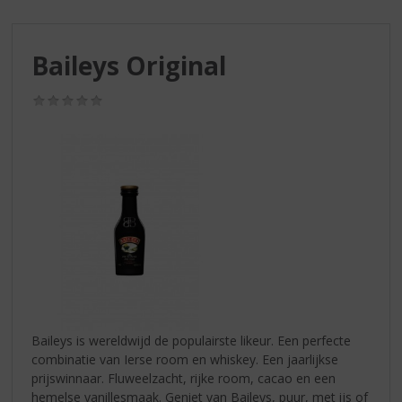
S
p
r
Baileys Original
i
n
g
(0,0
/
n
5)
a
a
r
d
e
n
a
v
i
g
a
Baileys is wereldwijd de populairste likeur. Een perfecte
t
combinatie van Ierse room en whiskey. Een jaarlijkse
i
prijswinnaar. Fluweelzacht, rijke room, cacao en een
e
hemelse vanillesmaak. Geniet van Baileys, puur, met ijs of