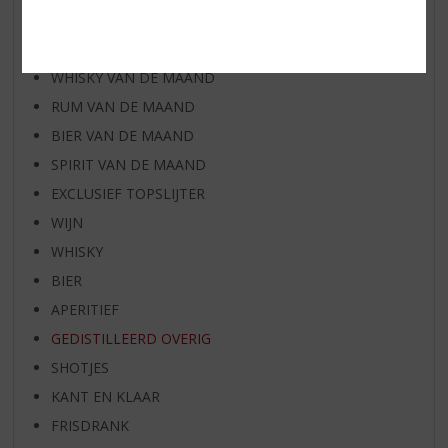
AANBIEDINGEN
WIJN VAN DE MAAND
WHISKY VAN DE MAAND
RUM VAN DE MAAND
BIER VAN DE MAAND
SPIRIT VAN DE MAAND
EXCLUSIEF TOPSLIJTER
WIJN
WHISKY
BIER
APERITIEF
GEDISTILLEERD OVERIG
SHOTJES
KANT EN KLAAR
FRISDRANK