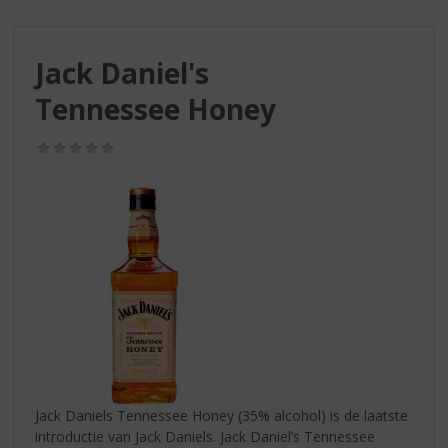
S
p
r
Jack Daniel's
i
n
Tennessee Honey
g
n
(0,0
a
/
a
5)
r
d
e
n
a
v
i
g
a
t
i
Jack Daniels Tennessee Honey (35% alcohol) is de laatste
e
introductie van Jack Daniels. Jack Daniel’s Tennessee