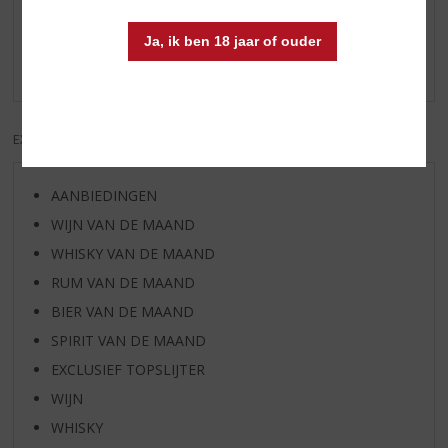
Schrijf een review
Ja, ik ben 18 jaar of ouder
Er zijn nog geen reviews geplaatst voor dit product
EXCL. BTW
INCL. BTW
AANBIEDINGEN
WIJN VAN DE MAAND
WHISKY VAN DE MAAND
RUM VAN DE MAAND
BIER VAN DE MAAND
SPIRIT VAN DE MAAND
EXCLUSIEF TOPSLIJTER
WIJN
WHISKY