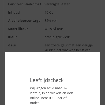
Land van Herkomst
Verenigde Staten
Inhoud
70 CL
Alcoholpercentage
35% vol
Soort likeur
Whiskylikeur
Kleur
oranje/gele kleur
Geur
een zoete geur met een vleugje
kruiden dat wat weg heeft van
kaneel
Smaak
een duidelijke honingsmaak die
overgaat in melkchocolade
Afdronk
een prettige en zoete afdronk.
Leeftijdscheck
Serveertip
‘Honey’ drink je ijskoud als shot.
Wij vragen altijd naar uw
leeftijd, in de winkels en ook
online. Bent u 18 jaar of
Reviews
ouder?