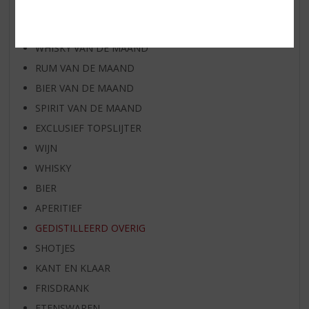
AANBIEDINGEN
WIJN VAN DE MAAND
WHISKY VAN DE MAAND
RUM VAN DE MAAND
BIER VAN DE MAAND
SPIRIT VAN DE MAAND
EXCLUSIEF TOPSLIJTER
WIJN
WHISKY
BIER
APERITIEF
GEDISTILLEERD OVERIG
SHOTJES
KANT EN KLAAR
FRISDRANK
ETENSWAREN