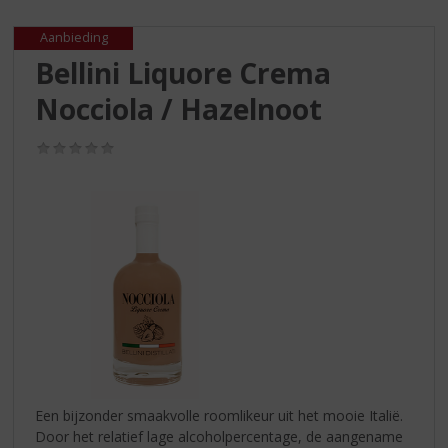
S
p
Aanbieding
r
Bellini Liquore Crema
i
n
Nocciola / Hazelnoot
g
n
(0,0
a
/
a
5)
r
d
e
n
a
v
i
g
a
t
i
Een bijzonder smaakvolle roomlikeur uit het mooie Italië.
e
Door het relatief lage alcoholpercentage, de aangename