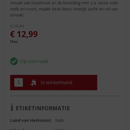
smaak van hazelnoot en de bereiding met o.a. verse volle
melk en room, maakt deze likeur heerlijk zacht en vol van
smaak!
Originele prijs was:
€
15,99
, Huidige prijs is:
€
12,99
Fles
In winkelmand
ETIKETINFORMATIE
Land van Herkomst
Italië