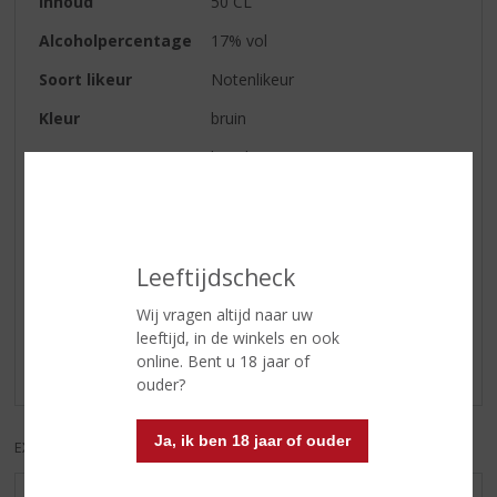
Inhoud
50 CL
Alcoholpercentage
17% vol
Soort likeur
Notenlikeur
Kleur
bruin
Geur
hazelnoot en room
Smaak
heerlijk zacht en vol van smaak
Reviews
Leeftijdscheck
Wij vragen altijd naar uw
Schrijf een review
leeftijd, in de winkels en ook
online. Bent u 18 jaar of
Er zijn nog geen reviews geplaatst voor dit product
ouder?
Ja, ik ben 18 jaar of ouder
EXCL. BTW
INCL. BTW