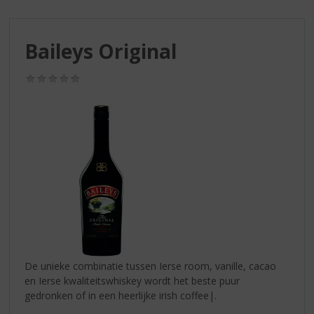
S
p
r
Baileys Original
i
n
g
(0,0
/
n
5)
a
a
r
d
e
n
a
v
i
g
a
De unieke combinatie tussen Ierse room, vanille, cacao
t
en Ierse kwaliteitswhiskey wordt het beste puur
i
gedronken of in een heerlijke irish coffee|.
e