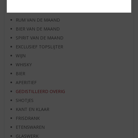
WIJN VAN DE MAAND
WHISKY VAN DE MAAND
RUM VAN DE MAAND
BIER VAN DE MAAND
SPIRIT VAN DE MAAND
EXCLUSIEF TOPSLIJTER
WIJN
WHISKY
BIER
APERITIEF
GEDISTILLEERD OVERIG
SHOTJES
KANT EN KLAAR
FRISDRANK
ETENSWAREN
GLASWERK