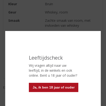
Kleur
Bruin
Geur
Whiskey, room
Smaak
Zachte smaak van room, met
invloeden van whiskey
Afdronk
Zacht en romig
Reviews
Leeftijdscheck
Schrijf een review
Wij vragen altijd naar uw
leeftijd, in de winkels en ook
Er zijn nog geen reviews geplaatst voor dit product
online. Bent u 18 jaar of ouder?
EXCL. BTW
INCL. BTW
Ja, ik ben 18 jaar of ouder
AANBIEDINGEN