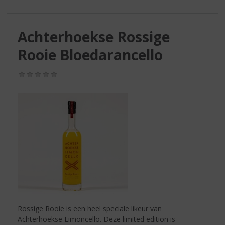
S
p
r
Achterhoekse Rossige
i
n
Rooie Bloedarancello
g
n
(0,0
a
/
a
5)
r
d
e
n
a
v
i
g
a
t
i
Rossige Rooie is een heel speciale likeur van
e
Achterhoekse Limoncello. Deze limited edition is