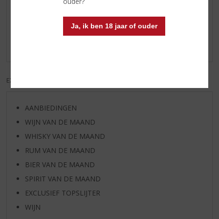
ouder?
Reviews
Ja, ik ben 18 jaar of ouder
Schrijf een review
Er zijn nog geen reviews geplaatst voor dit product
EXCL. BTW
INCL. BTW
AANBIEDINGEN
WIJN VAN DE MAAND
WHISKY VAN DE MAAND
RUM VAN DE MAAND
BIER VAN DE MAAND
SPIRIT VAN DE MAAND
EXCLUSIEF TOPSLIJTER
WIJN