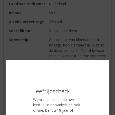
Land van Herkomst
Nederland
Inhoud
50 CL
Alcoholpercentage
29% vol
Soort likeur
Sinaasappellikeur
Serveertip
Geniet puur van bloedarancello.
Rossige Rooie smaakt ijskoud uit
de diepvries super. Tip: of bewaar
’m in de koelkast en doe voor een
topbeleving je glaasje even in de
vriezer.
De cocktail Bloody Mimosa al
geproefd: mix 75 ml prosecco
met 50 ml verse sinaasappelsap
Leeftijdscheck
en 25 ml Rossige Rooie. Voeg een
schijfje sinaasappel toe.
Wij vragen altijd naar uw
leeftijd, in de winkels en ook
online. Bent u 18 jaar of