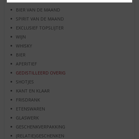
RUM VAN DE MAAND
BIER VAN DE MAAND
SPIRIT VAN DE MAAND
EXCLUSIEF TOPSLIJTER
WIJN
WHISKY
BIER
APERITIEF
GEDISTILLEERD OVERIG
SHOTJES
KANT EN KLAAR
FRISDRANK
ETENSWAREN
GLASWERK
GESCHENKVERPAKKING
(RELATIE)GESCHENKEN