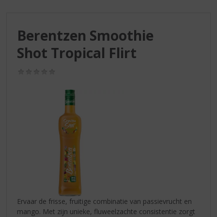
S
p
r
Berentzen Smoothie
i
n
Shot Tropical Flirt
g
n
(0,0
a
/
a
5)
r
d
e
n
a
v
i
g
a
t
i
Ervaar de frisse, fruitige combinatie van passievrucht en
e
mango. Met zijn unieke, fluweelzachte consistentie zorgt