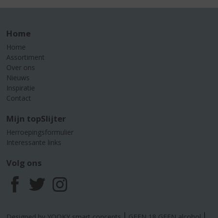
Home
Home
Assortiment
Over ons
Nieuws
Inspiratie
Contact
Mijn topSlijter
Herroepingsformulier
Interessante links
Volg ons
F
T
I
a
w
n
Designed by YOOKY smart concepts
GEEN 18 GEEN alcohol