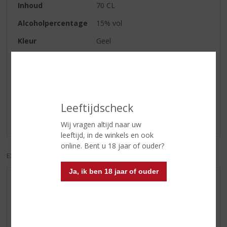
Inhoud
70 CL
Alcoholpercentage
15% vol
Kleur
Geel
Reviews
Schrijf een review
Leeftijdscheck
Er zijn nog geen reviews geplaatst voor dit product
Wij vragen altijd naar uw
leeftijd, in de winkels en ook
online. Bent u 18 jaar of ouder?
EXCL. BTW
INCL. BTW
Ja, ik ben 18 jaar of ouder
AANBIEDINGEN
WIJN VAN DE MAAND
WHISKY VAN DE MAAND