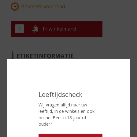
In winkelmand
ETIKETINFORMATIE
Land van Herkomst
Nederland
Inhoud
10 CL
Alcoholpercentage
30% vol
Leeftijdscheck
Wij vragen altijd naar uw
Reviews
leeftijd, in de winkels en ook
online. Bent u 18 jaar of
ouder?
Schrijf een review