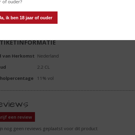
r of ouder?
In winkelmand
Ja, ik ben 18 jaar of ouder
TIKETINFORMATIE
d van Herkomst
Nederland
oud
2.2 CL
oholpercentage
11% vol
eviews
rijf een review
ijn nog geen reviews geplaatst voor dit product