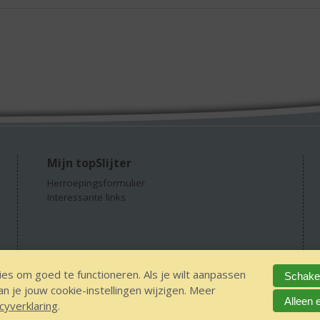
Mijn topSlijter
Herroepingsformulier
Interessante links
es om goed te functioneren. Als je wilt aanpassen
Schakel
 je jouw cookie-instellingen wijzigen. Meer
GEEN 18 GEEN alcohol
IDIN/ITSME
sitemap
Privacy Statement
Dis
Alleen 
cyverklaring
.