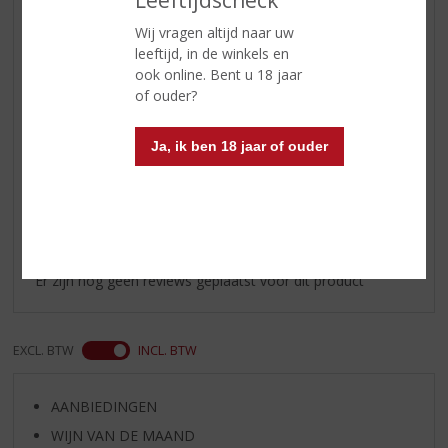
Smaak
De selectie van de beste Ierse
Wij vragen altijd naar uw
whiskey en verse room, verfijnde
leeftijd, in de winkels en
witte chocolade en vanille geven
ook online. Bent u 18 jaar
Merrys de mooie smaak-balans;
of ouder?
niet te zwaar, niet te dik, niet te
zoet, maar gewoon erg lekker!
Ja, ik ben 18 jaar of ouder
Reviews
Schrijf een review
Er zijn nog geen reviews geplaatst voor dit product
EXCL. BTW
INCL. BTW
AANBIEDINGEN
WIJN VAN DE MAAND