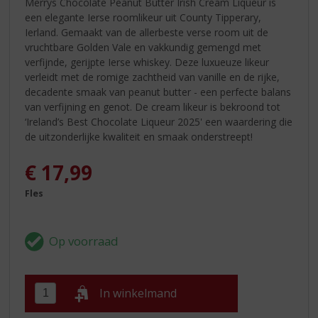
Merrys Chocolate Peanut Butter Irish Cream Liqueur is
een elegante Ierse roomlikeur uit County Tipperary,
Ierland. Gemaakt van de allerbeste verse room uit de
vruchtbare Golden Vale en vakkundig gemengd met
verfijnde, gerijpte Ierse whiskey. Deze luxueuze likeur
verleidt met de romige zachtheid van vanille en de rijke,
decadente smaak van peanut butter - een perfecte balans
van verfijning en genot. De cream likeur is bekroond tot
‘Ireland’s Best Chocolate Liqueur 2025' een waardering die
de uitzonderlijke kwaliteit en smaak onderstreept!
€
17,99
Fles
In winkelmand