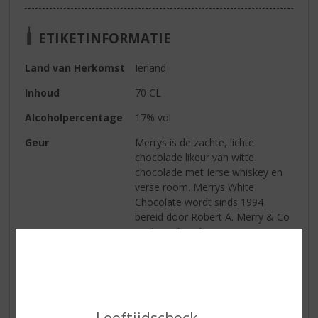
ETIKETINFORMATIE
Land van Herkomst
Ierland
Inhoud
70 CL
Alcoholpercentage
17% vol
Geur
Merrys is de zachte, lichte
chocolade likeur van witte
chocolade met Ierse whiskey en
verse room. Merrys White
Chocolate wordt sinds 1994
bereid door Robert A. Merry & Co
in Clonnel, in de Ierse regio
Tipperary. Door de ambachtelijke
bereiding met verse room en in
kleine productieruns, garandeert
Merrys de optimale versheid en
smaak van het product
Leeftijdscheck