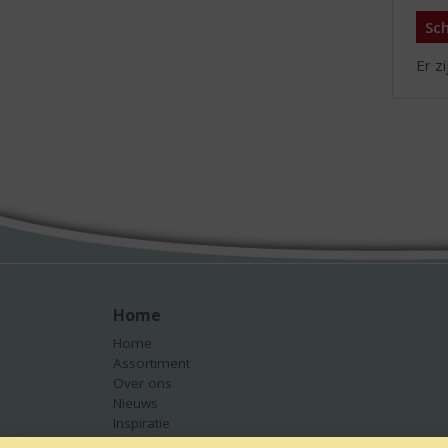
Sch
Er z
Home
Home
Assortiment
Over ons
Nieuws
Inspiratie
Contact