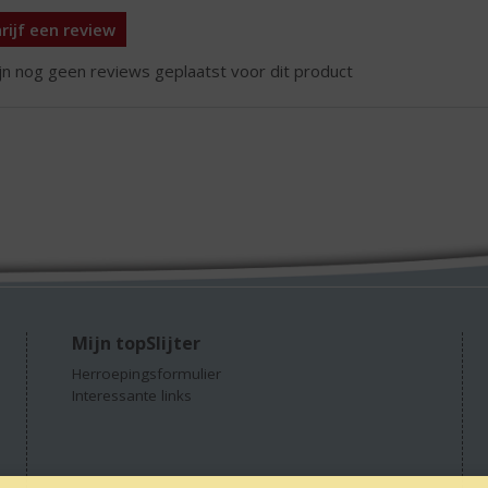
rijf een review
ijn nog geen reviews geplaatst voor dit product
Mijn topSlijter
Herroepingsformulier
Interessante links