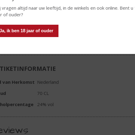
j vragen altijd naar uw leeftijd, in de winkels en ook online. Bent u
ar of ouder?
Ja, ik ben 18 jaar of ouder
In winkelmand
TIKETINFORMATIE
d van Herkomst
Nederland
oud
70 CL
oholpercentage
24% vol
eviews