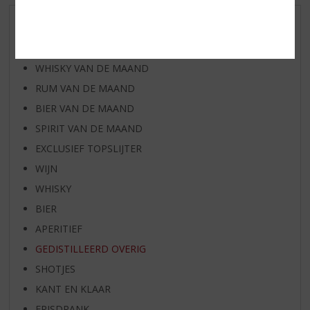
AANBIEDINGEN
WIJN VAN DE MAAND
WHISKY VAN DE MAAND
RUM VAN DE MAAND
BIER VAN DE MAAND
SPIRIT VAN DE MAAND
EXCLUSIEF TOPSLIJTER
WIJN
WHISKY
BIER
APERITIEF
GEDISTILLEERD OVERIG
SHOTJES
KANT EN KLAAR
FRISDRANK