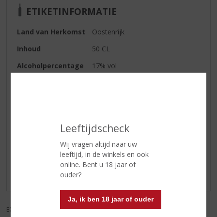
ETIKETINFORMATIE
Land van Herkomst
Oostenrijk
Inhoud
50 CL
Alcoholpercentage
17% vol
Soort likeur
Chocolade Likeur
Kleur
Geel
Leeftijdscheck
Reviews
Wij vragen altijd naar uw
leeftijd, in de winkels en ook
Schrijf een review
online. Bent u 18 jaar of
ouder?
Er zijn nog geen reviews geplaatst voor dit product
Ja, ik ben 18 jaar of ouder
EXCL. BTW
INCL. BTW