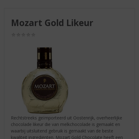
S
p
r
Mozart Gold Likeur
i
n
g
(0,0
/
n
5)
a
a
r
d
e
n
a
v
i
g
a
Rechtstreeks geïmporteerd uit Oostenrijk, overheerlijke
t
chocolade likeur die van melkchocolade is gemaakt en
i
waarbij uitsluitend gebruik is gemaakt van de beste
e
kwaliteit ingrediënten. Mozart Gold Chocolate heeft een