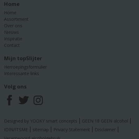
Home
Home
Assortiment
Over ons
Nieuws
Inspiratie
Contact
Mijn topSlijter
Herroepingsformulier
Interessante links
Volg ons
F
T
I
a
w
n
Designed by YOOKY smart concepts
GEEN 18 GEEN alcohol
c
i
s
IDIN/ITSME
sitemap
Privacy Statement
Disclaimer
Verantwoord alcoholgebruik