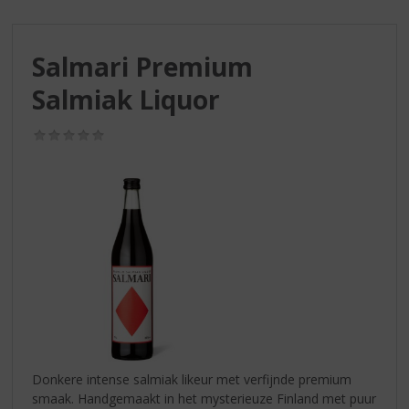
S
p
r
Salmari Premium
i
n
Salmiak Liquor
g
n
(0,0
a
/
a
5)
r
d
e
n
a
v
i
g
a
t
i
Donkere intense salmiak likeur met verfijnde premium
e
smaak. Handgemaakt in het mysterieuze Finland met puur