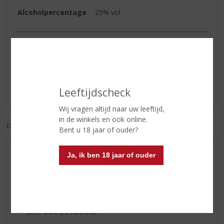
Alcoholpercentage
25% vol
Reviews
Schrijf een review
Leeftijdscheck
Er zijn nog geen reviews geplaatst voor dit product
Wij vragen altijd naar uw leeftijd,
in de winkels en ook online.
EXCL. BTW
INCL. BTW
Bent u 18 jaar of ouder?
AANBIEDINGEN
Ja, ik ben 18 jaar of ouder
WIJN VAN DE MAAND
WHISKY VAN DE MAAND
RUM VAN DE MAAND
BIER VAN DE MAAND