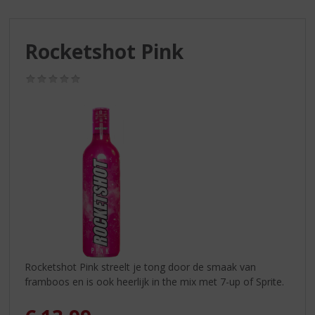
S
p
r
Rocketshot Pink
i
n
g
(0,0
/
n
5)
a
a
r
d
e
n
a
v
i
g
a
Rocketshot Pink streelt je tong door de smaak van
t
framboos en is ook heerlijk in the mix met 7-up of Sprite.
i
e