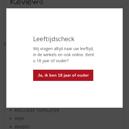
Reviews
Schrijf een review
Er zijn nog geen reviews geplaatst voor dit product
Leeftijdscheck
EXCL. BTW
INCL. BTW
Wij vragen altijd naar uw leeftijd,
in de winkels en ook online. Bent
AANBIEDINGEN
u 18 jaar of ouder?
WIJN VAN DE MAAND
Ja, ik ben 18 jaar of ouder
WHISKY VAN DE MAAND
RUM VAN DE MAAND
BIER VAN DE MAAND
SPIRIT VAN DE MAAND
EXCLUSIEF TOPSLIJTER
WIJN
WHISKY