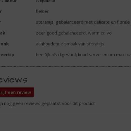
t likeur
Anijslikeur
r
helder
r
steranijs, gebalanceerd met delicate en floral
ak
zeer goed gebalanceerd, warm en vol
ronk
aanhoudende smaak van steranijs
eertip
heerlijk als digestief; koud serveren om maxim
eviews
rijf een review
ijn nog geen reviews geplaatst voor dit product