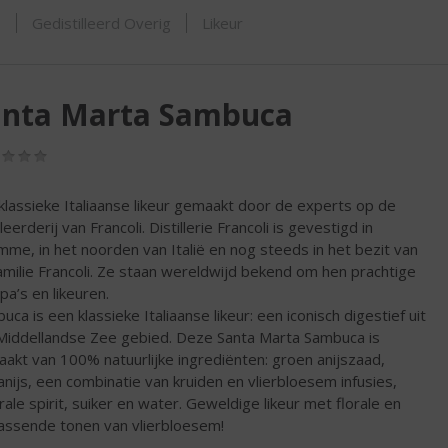
ORTIMENT
s
Gedistilleerd Overig
Likeur
anta Marta Sambuca
(0,0
/
5)
klassieke Italiaanse likeur gemaakt door de experts op de
lleerderij van Francoli. Distillerie Francoli is gevestigd in
me, in het noorden van Italië en nog steeds in het bezit van
amilie Francoli. Ze staan wereldwijd bekend om hen prachtige
pa’s en likeuren.
uca is een klassieke Italiaanse likeur: een iconisch digestief uit
Middellandse Zee gebied. Deze Santa Marta Sambuca is
akt van 100% natuurlijke ingrediënten: groen anijszaad,
anijs, een combinatie van kruiden en vlierbloesem infusies,
rale spirit, suiker en water. Geweldige likeur met florale en
assende tonen van vlierbloesem!