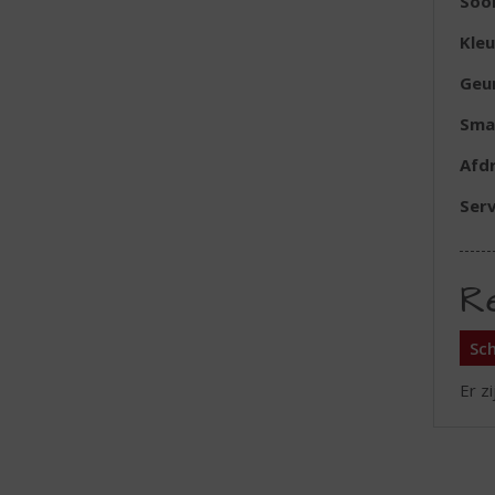
Soor
Kleu
Geu
Sma
Afd
Serv
R
Sch
Er z