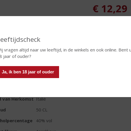
€
12,29
Fles
Leeftijdscheck
ij vragen altijd naar uw leeftijd, in de winkels en ook online. Bent 
8 jaar of ouder?
In winkelmand
Ja, ik ben 18 jaar of ouder
TIKETINFORMATIE
d van Herkomst
Italië
oud
50 CL
oholpercentage
40% vol