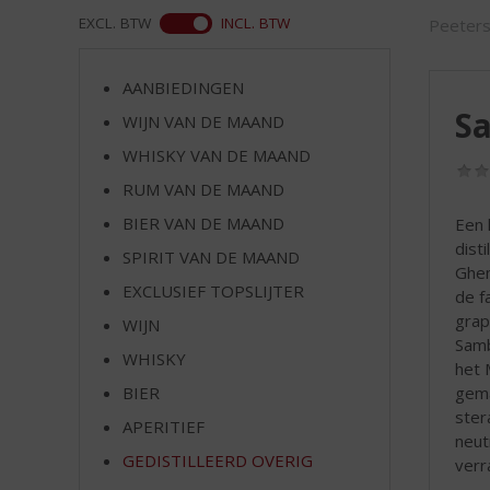
d
ASS
EXCL. BTW
INCL. BTW
Peeter
S
p
r
AANBIEDINGEN
i
S
WIJN VAN DE MAAND
n
g
WHISKY VAN DE MAAND
n
RUM VAN DE MAAND
a
a
BIER VAN DE MAAND
Een 
r
disti
SPIRIT VAN DE MAAND
d
Ghem
EXCLUSIEF TOPSLIJTER
e
de f
n
grap
WIJN
a
Samb
WHISKY
v
het 
i
gema
BIER
g
ster
APERITIEF
a
neut
t
GEDISTILLEERD OVERIG
verr
i