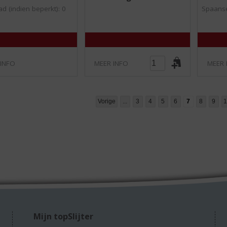
0
0
d (indien beperkt): 0
Spaanse
/
/
5
5
)
)
 INFO
MEER INFO
MEER 
Vorige
...
3
4
5
6
7
8
9
1
Mijn topSlijter