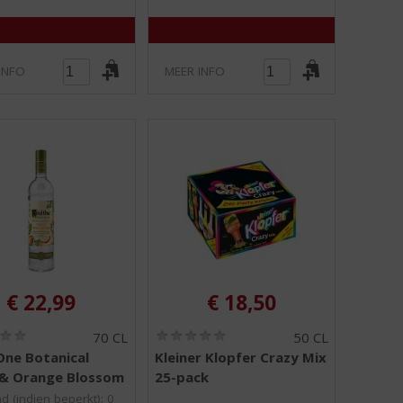
INFO
MEER INFO
€
22,99
€
18,50
(
(
70 CL
50 CL
0
0
One Botanical
Kleiner Klopfer Crazy Mix
,
,
 & Orange Blossom
25-pack
0
0
/
/
d (indien beperkt): 0