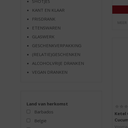
SHOTJES
e
KANT EN KLAAR
FRISDRANK
MEER
ETENSWAREN
GLASWERK
GESCHENKVERPAKKING
(RELATIE)GESCHENKEN
ALCOHOLVRIJE DRANKEN
VEGAN DRANKEN
Land van herkomst
Barbados
Ketel 
Cucum
België
Voorraa