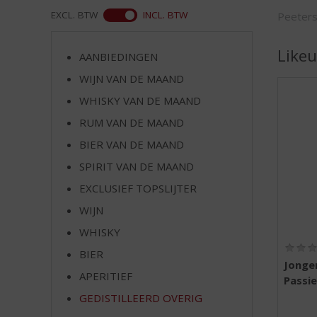
d
ASS
EXCL. BTW
INCL. BTW
Peeter
S
p
r
Likeu
AANBIEDINGEN
i
WIJN VAN DE MAAND
n
g
WHISKY VAN DE MAAND
n
RUM VAN DE MAAND
a
a
BIER VAN DE MAAND
r
SPIRIT VAN DE MAAND
d
EXCLUSIEF TOPSLIJTER
e
n
WIJN
a
WHISKY
v
i
BIER
Jonge
g
APERITIEF
Passie
a
t
GEDISTILLEERD OVERIG
i