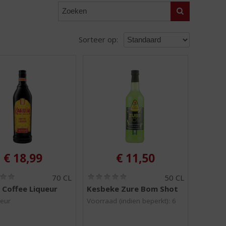
Zoeken
Sorteer op:
€
18,99
€
11,50
(
(
70 CL
50 CL
0
0
 Coffee Liqueur
Kesbeke Zure Bom Shot
,
,
0
0
keur
Voorraad (indien beperkt): 6
/
/
5
5
)
)