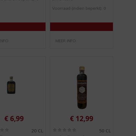
/
/
Voorraad (indien beperkt): 0
5
5
)
)
INFO
MEER INFO
€
6,99
€
12,99
(
(
20 CL
50 CL
0
0