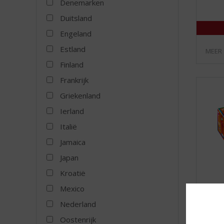
Denemarken
Duitsland
Engeland
Estland
MEER
Finland
Frankrijk
Griekenland
Ierland
Italië
Jamaica
Japan
Kroatië
Mexico
Nederland
Kleine
Oostenrijk
25-pa