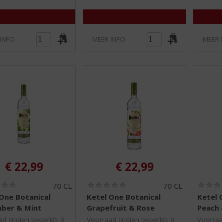
 INFO
MEER INFO
MEER 
€
22,99
€
22,99
(
(
70 CL
70 CL
0
0
One Botanical
Ketel One Botanical
Ketel 
,
,
ber & Mint
Grapefruit & Rose
Peach
0
0
/
/
d (indien beperkt): 0
Voorraad (indien beperkt): 0
Voorraa