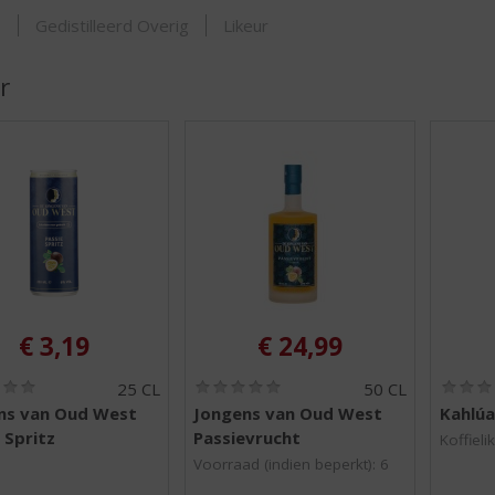
ORTIMENT
s
Gedistilleerd Overig
Likeur
r
€
3,19
€
24,99
(
(
25 CL
50 CL
0
0
ns van Oud West
Jongens van Oud West
Kahlúa
,
,
 Spritz
Passievrucht
0
0
Koffieli
/
/
Voorraad (indien beperkt): 6
5
5
)
)