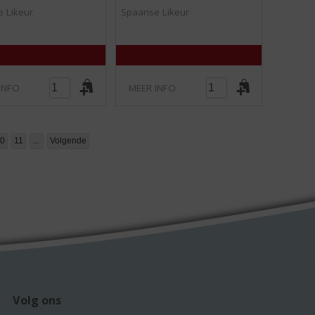
0
0
 Likeur
Spaanse Likeur
/
/
5
5
)
)
INFO
MEER INFO
0
11
...
Volgende
Volg ons