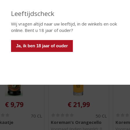
/
/
5
5
Leeftijdscheck
)
)
Wij vragen altijd naar uw leeftijd, in de winkels en ook
 INFO
MEER INFO
MEER 
online. Bent u 18 jaar of ouder?
Ja, ik ben 18 jaar of ouder
€
9,79
€
21,99
(
(
70 CL
50 CL
0
0
kaatje
Koreman's Orangecello
Korema
,
,
0
0
Voorraad (indien beperkt): 0
Voorraa