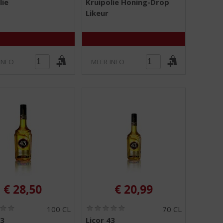
lie
Kruipolie Honing-Drop
,
,
Likeur
0
0
/
/
5
5
)
)
INFO
MEER INFO
€
28,50
€
20,99
(
(
100 CL
70 CL
0
0
43
Licor 43
,
,