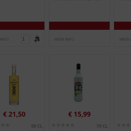
/
/
5
5
)
)
 INFO
MEER INFO
MEER 
€
21,50
€
15,99
(
(
50 CL
70 CL
0
0