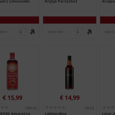
an’s Limoncello
Krijtje Partyshot
Kruipo
,
,
0
0
/
/
5
5
)
)
 INFO
MEER INFO
MEER 
€
15,99
€
14,99
(
(
100 CL
70 CL
0
0
RONI Amaretto
Lekkerding
Licor 
,
,