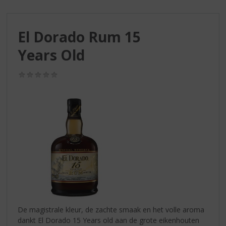
S
p
r
El Dorado Rum 15
i
n
Years Old
g
n
(0,0
a
/
a
5)
r
d
e
n
a
v
i
g
a
t
i
De magistrale kleur, de zachte smaak en het volle aroma
e
dankt El Dorado 15 Years old aan de grote eikenhouten