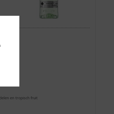
u
elen en tropisch fruit