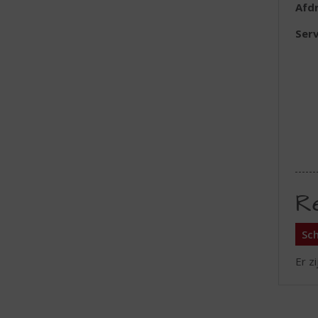
Afd
Serv
R
Sch
Er z