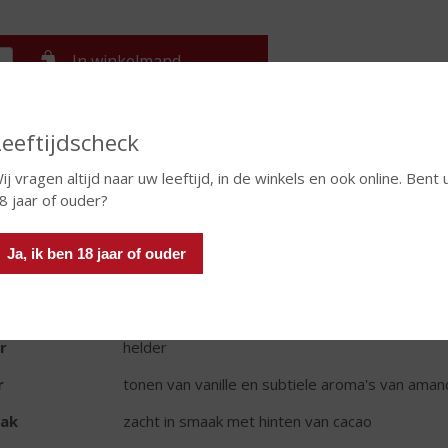
In winkelmand
Leeftijdscheck
TIKETINFORMATIE
ij vragen altijd naar uw leeftijd, in de winkels en ook online. Bent 
d van Herkomst
Cuba
8 jaar of ouder?
oud
70 CL
Ja, ik ben 18 jaar of ouder
oholpercentage
37.5% vol
rt rum
Wit
r
helder
r
tonen van vanille en subtiele aroma's van amand
ak
zacht in smaak met hinten van cacao