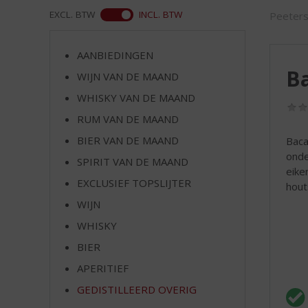
d
ASS
EXCL. BTW
INCL. BTW
Peeter
S
p
r
AANBIEDINGEN
i
Ba
WIJN VAN DE MAAND
n
g
WHISKY VAN DE MAAND
n
RUM VAN DE MAAND
a
a
BIER VAN DE MAAND
Baca
r
onde
SPIRIT VAN DE MAAND
d
eike
EXCLUSIEF TOPSLIJTER
e
hout
n
WIJN
a
WHISKY
v
i
BIER
g
APERITIEF
a
t
GEDISTILLEERD OVERIG
i