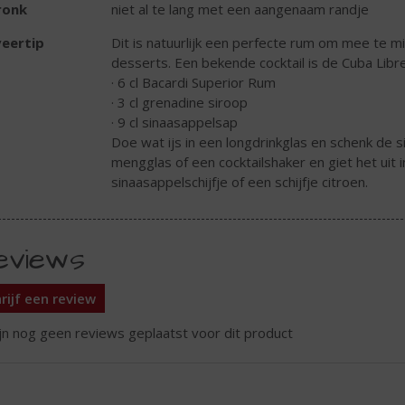
ronk
niet al te lang met een aangenaam randje
eertip
Dit is natuurlijk een perfecte rum om mee te 
desserts. Een bekende cocktail is de Cuba Lib
· 6 cl Bacardi Superior Rum
· 3 cl grenadine siroop
· 9 cl sinaasappelsap
Doe wat ijs in een longdrinkglas en schenk de 
mengglas of een cocktailshaker en giet het uit 
sinaasappelschijfje of een schijfje citroen.
eviews
rijf een review
ijn nog geen reviews geplaatst voor dit product