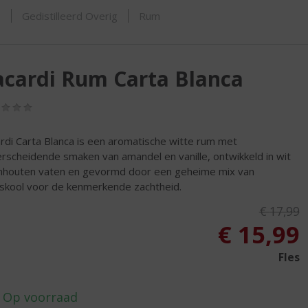
ORTIMENT
s
Gedistilleerd Overig
Rum
cardi Rum Carta Blanca
(0,0
/
5)
rdi Carta Blanca is een aromatische witte rum met
rscheidende smaken van amandel en vanille, ontwikkeld in wit
nhouten vaten en gevormd door een geheime mix van
skool voor de kenmerkende zachtheid.
Originele
€
17,99
, Huidig
€
15,99
Fles