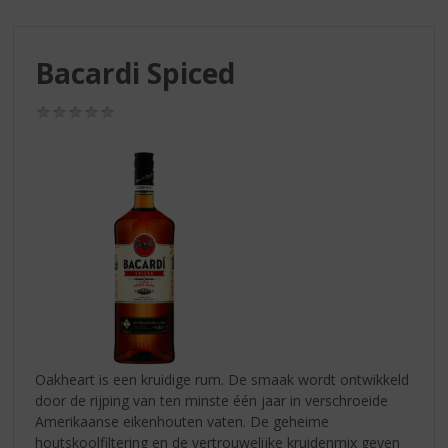
S
p
r
Bacardi Spiced
i
n
g
(0,0
/
n
5)
a
a
r
d
e
n
a
v
i
g
a
Oakheart is een kruidige rum. De smaak wordt ontwikkeld
t
door de rijping van ten minste één jaar in verschroeide
i
Amerikaanse eikenhouten vaten. De geheime
e
houtskoolfiltering en de vertrouwelijke kruidenmix geven