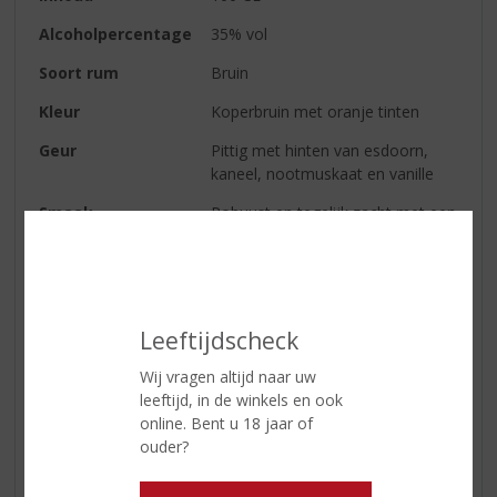
Alcoholpercentage
35% vol
Soort rum
Bruin
Kleur
Koperbruin met oranje tinten
Geur
Pittig met hinten van esdoorn,
kaneel, nootmuskaat en vanille
Smaak
Robuust en tegelijk zacht met een
iets kruidig karakter, licht zoet,
peperig en honing
Afdronk
Rijk boeket van vanille, vleugje
rook en gedroogd fruit
Leeftijdscheck
Wij vragen altijd naar uw
Reviews
leeftijd, in de winkels en ook
online. Bent u 18 jaar of
ouder?
Schrijf een review
Er zijn nog geen reviews geplaatst voor dit product