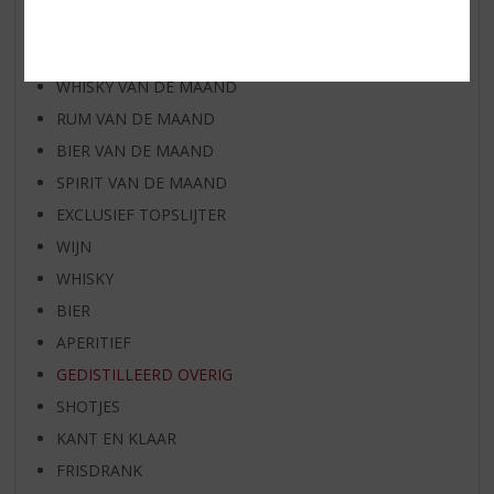
AANBIEDINGEN
WIJN VAN DE MAAND
WHISKY VAN DE MAAND
RUM VAN DE MAAND
BIER VAN DE MAAND
SPIRIT VAN DE MAAND
EXCLUSIEF TOPSLIJTER
WIJN
WHISKY
BIER
APERITIEF
GEDISTILLEERD OVERIG
SHOTJES
KANT EN KLAAR
FRISDRANK