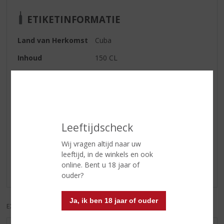
ETIKETINFORMATIE
Land van Herkomst
Cuba
Inhoud
150 CL
Alcoholpercentage
37.5% vol
Soort rum
Wit
Leeftijdscheck
Reviews
Wij vragen altijd naar uw
Schrijf een review
leeftijd, in de winkels en ook
online. Bent u 18 jaar of
Er zijn nog geen reviews geplaatst voor dit product
ouder?
Ja, ik ben 18 jaar of ouder
EXCL. BTW
INCL. BTW