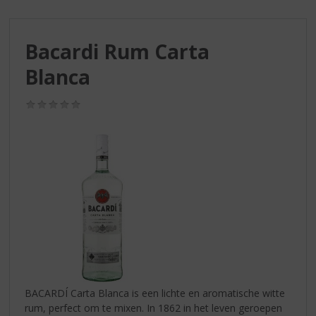
S
p
r
Bacardi Rum Carta
i
n
Blanca
g
n
(0,0
a
/
a
5)
r
d
e
n
a
v
i
g
a
t
i
BACARDÍ Carta Blanca is een lichte en aromatische witte
e
rum, perfect om te mixen. In 1862 in het leven geroepen