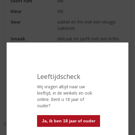
Soort rum
Wit
Kleur
Wit
Geur
subtiel en fris met een vleugje
suikerriet
Smaak
delicaat en zacht met een lichte
zoetheid
Afdronk
fris en verfijnde afdronk
Leeftijdscheck
Reviews
Wij vragen altijd naar uw
Schrijf een review
leeftijd, in de winkels en ook
online. Bent u 18 jaar of
Er zijn nog geen reviews geplaatst voor dit product
ouder?
Ja, ik ben 18 jaar of ouder
EXCL. BTW
INCL. BTW