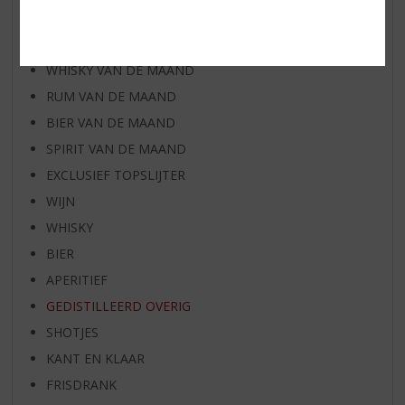
AANBIEDINGEN
WIJN VAN DE MAAND
WHISKY VAN DE MAAND
RUM VAN DE MAAND
BIER VAN DE MAAND
SPIRIT VAN DE MAAND
EXCLUSIEF TOPSLIJTER
WIJN
WHISKY
BIER
APERITIEF
GEDISTILLEERD OVERIG
SHOTJES
KANT EN KLAAR
FRISDRANK