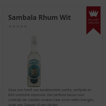
S
p
r
Sambala Rhum Wit
i
EXCLUSIEF
n
TOPSLIJTER
g
(0,0
/
n
5)
a
a
r
d
e
n
a
v
i
g
a
Deze rum heeft een karakteristiek zachte, verfijnde en
t
licht exotische expressie. Een perfecte keuze voor
i
cocktails die subtiele smaken naar voren willen brengen,
e
zoals een Daiquiri of een Mojito.