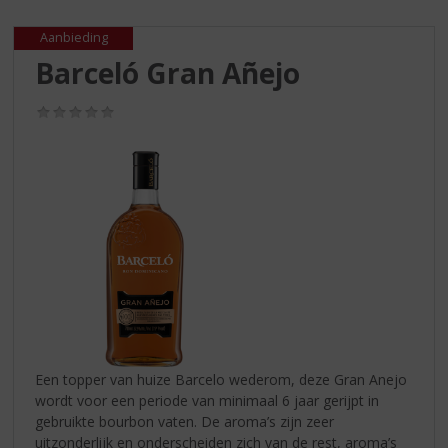
S
p
Aanbieding
r
Barceló Gran Añejo
i
n
g
(0,0
/
n
5)
a
a
r
d
e
n
a
v
i
g
a
Een topper van huize Barcelo wederom, deze Gran Anejo
t
wordt voor een periode van minimaal 6 jaar gerijpt in
i
gebruikte bourbon vaten. De aroma’s zijn zeer
e
uitzonderlijk en onderscheiden zich van de rest, aroma’s