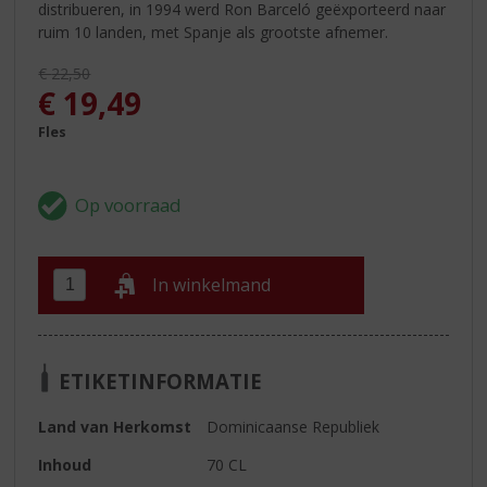
distribueren, in 1994 werd Ron Barceló geëxporteerd naar
ruim 10 landen, met Spanje als grootste afnemer.
Originele prijs was:
€
22,50
, Huidige prijs is:
€
19,49
Fles
In winkelmand
ETIKETINFORMATIE
Land van Herkomst
Dominicaanse Republiek
Inhoud
70 CL