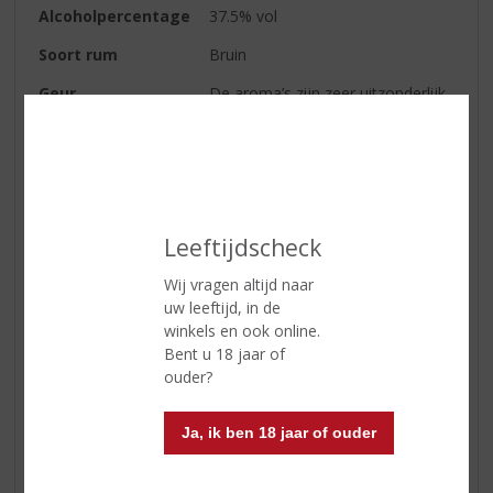
Alcoholpercentage
37.5% vol
Soort rum
Bruin
Geur
De aroma’s zijn zeer uitzonderlijk
en onderscheid zich van de rest,
aroma’s van vanille, boter en
kersen met vleugjes van zoet fruit
zet de neus op scherp en daagt
de mond uit om geproefd te
worden.
Leeftijdscheck
Smaak
Het smakenpalet is relatief zoet,
Wij vragen altijd naar
kortstondig dat wel maar dat doet
uw leeftijd, in de
de smaak geen kwaad. De rum
winkels en ook online.
bevat enkele leuke en
Bent u 18 jaar of
verrassende elementen zoals
ouder?
hints van pittige noten. In
conclusie is het een topproduct
die een unieke, en
Ja, ik ben 18 jaar of ouder
welgebalanceerde, combinatie in
de markt heeft gezet!