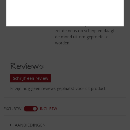
Afdronk
De aroma’s zijn zeer uitzonderlijk
en onderscheid zich van de rest,
aroma’s van vanille, boter en
kersen met vleugjes van zoet fruit
zet de neus op scherp en daagt
de mond uit om geproefd te
worden.
Reviews
Schrijf een review
Er zijn nog geen reviews geplaatst voor dit product
EXCL. BTW
INCL. BTW
AANBIEDINGEN