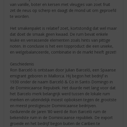
van vanille, boter en kersen met vleugjes van zoet fruit
zet de neus op scherp en daagt de mond uit om geproefd
te worden.
Het smakenpalet is relatief zoet, kortstondig dat wel maar
dat doet de smaak geen kwaad. De rum bevat enkele
leuke en verrassende elementen zoals hints van pittige
noten. In conclusie is het een topproduct die een unieke,
en welgebalanceerde, combinatie in de markt heeft gezet!
Geschiedenis
Ron Barceló is ontstaan door Julian Barceló, een Spaanse
emigrant geboren in Mallorca. Hij begon het bedrijf in
1930 onder de naam Barceló & Co in Santo Domingo in
de Dominicaanse Repubiek. Het duurde niet lang voor dat
het Barcelo merk belangrijk werd tussen de lokale rum
merken en uiteindelijk moest opboksen tegen de grootste
en meest prestigieuze Dominicaanse bedrijven.
Gedurende de jaren ’80 werd de Ron Barceló rum de
bekendste rum in de Dominicaanse republiek. De export
groeide en het bedrijf begon buiten de Cariben te