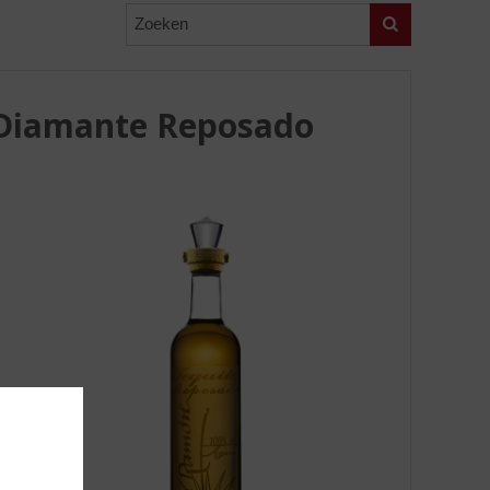
Zoeken
 Diamante Reposado