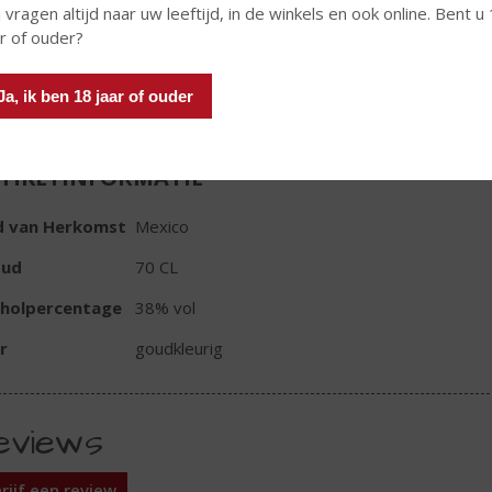
 vragen altijd naar uw leeftijd, in de winkels en ook online. Bent u
ar of ouder?
In winkelmand
Ja, ik ben 18 jaar of ouder
TIKETINFORMATIE
d van Herkomst
Mexico
oud
70 CL
oholpercentage
38% vol
r
goudkleurig
eviews
rijf een review