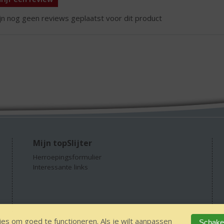
ijn nog geen reviews geplaatst voor dit product
Mijn topSlijter
Herroepingsformulier
Interessante links
es om goed te functioneren. Als je wilt aanpassen
Schakel