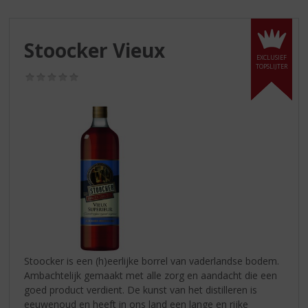
S
p
r
Stoocker Vieux
i
EXCLUSIEF
n
TOPSLIJTER
g
(0,0
/
n
5)
a
a
r
d
e
n
a
v
i
g
a
Stoocker is een (h)eerlijke borrel van vaderlandse bodem.
t
Ambachtelijk gemaakt met alle zorg en aandacht die een
i
goed product verdient. De kunst van het distilleren is
e
eeuwenoud en heeft in ons land een lange en rijke