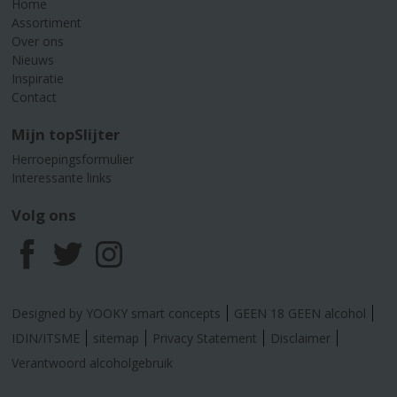
Home
Assortiment
Over ons
Nieuws
Inspiratie
Contact
Mijn topSlijter
Herroepingsformulier
Interessante links
Volg ons
F
T
I
a
w
n
Designed by YOOKY smart concepts
GEEN 18 GEEN alcohol
c
i
s
IDIN/ITSME
sitemap
Privacy Statement
Disclaimer
Verantwoord alcoholgebruik
e
t
t