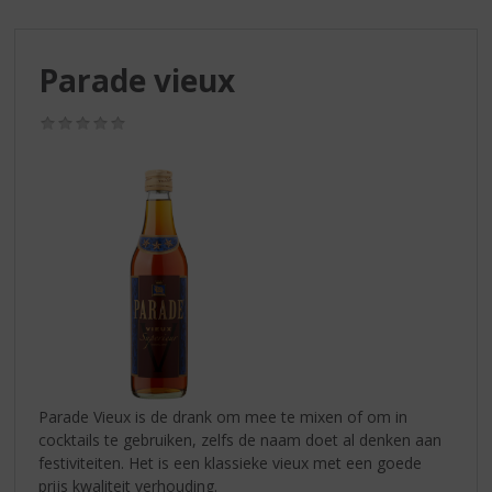
S
p
r
Parade vieux
i
n
g
(0,0
/
n
5)
a
a
r
d
e
n
a
v
i
g
a
Parade Vieux is de drank om mee te mixen of om in
t
cocktails te gebruiken, zelfs de naam doet al denken aan
i
festiviteiten. Het is een klassieke vieux met een goede
e
prijs kwaliteit verhouding.