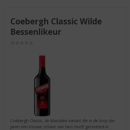
S
p
r
Coebergh Classic Wilde
i
n
Bessenlikeur
g
n
(0,0
a
/
a
5)
r
d
e
n
a
v
i
g
a
t
i
Coebergh Classic, de klassieke variant die in de loop der
e
jaren een trouwe schare van fans heeft gecreëerd in