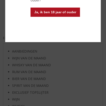
ouder?
Reviews
Ja, ik ben 18 jaar of ouder
Schrijf een review
Er zijn nog geen reviews geplaatst voor dit product
EXCL. BTW
INCL. BTW
AANBIEDINGEN
WIJN VAN DE MAAND
WHISKY VAN DE MAAND
RUM VAN DE MAAND
BIER VAN DE MAAND
SPIRIT VAN DE MAAND
EXCLUSIEF TOPSLIJTER
WIJN