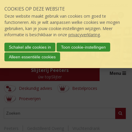
Sla
Inloggen mijn topSlijter
COOKIES OP DEZE WEBSITE
links
P
over
0
Deze website maakt gebruik van cookies om goed te
r
€
0,00
S
functioneren. Als je wilt aanpassen welke cookies we mogen
i
p
gebruiken, kan je jouw cookie-instellingen wijzigen. Meer
j
r
informatie is beschikbaar in onze
privacyverklaring
.
s
i
:
n
Schakel alle cookies in
Toon cookie-instellingen
g
Alleen essentiële cookies
n
a
Slijterij Peeters
a
Menu
úw topSlijter
r
d
Deskundig advies
Bestelproces
e
i
Proeverijen
n
h
ASSORTIMENT
Zoeke
o
u
d
Peeters
Gedistilleerd Overig
Vruchtendrank