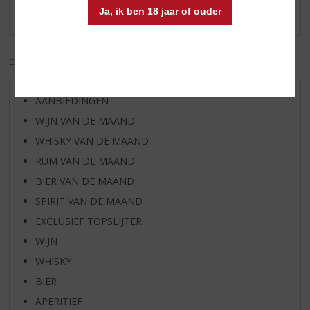
Ja, ik ben 18 jaar of ouder
Er zijn nog geen reviews geplaatst voor dit product
EXCL. BTW
INCL. BTW
AANBIEDINGEN
WIJN VAN DE MAAND
WHISKY VAN DE MAAND
RUM VAN DE MAAND
BIER VAN DE MAAND
SPIRIT VAN DE MAAND
EXCLUSIEF TOPSLIJTER
WIJN
WHISKY
BIER
APERITIEF