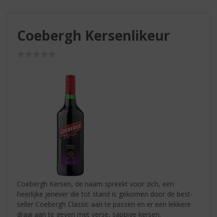
S
p
r
Coebergh Kersenlikeur
i
n
g
(0,0
/
n
5)
a
a
r
d
e
n
a
v
i
g
a
Coebergh Kersen, de naam spreekt voor zich, een
t
heerlijke jenever die tot stand is gekomen door de best-
i
seller Coebergh Classic aan te passen en er een lekkere
e
draai aan te geven met verse, sappige kersen.