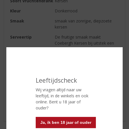
Soort vruchtendrank
Kersen
Kleur
Donkerrood
Smaak
smaak van zonrijpe, diepzoete
kersen
Serveertip
De fruitige smaak maakt
Coebergh Kersen bij uitstek een
drank voor elk gewenst moment.
Het wordt puur of on the rocks
gedronken en gebruikt voor
toetjes.
Leeftijdscheck
Reviews
Wij vragen altijd naar uw
leeftijd, in de winkels en ook
online. Bent u 18 jaar of
Schrijf een review
ouder?
Er zijn nog geen reviews geplaatst voor dit product
Ja, ik ben 18 jaar of ouder