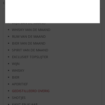
EXCL. BTW
INCL. BTW
AANBIEDINGEN
WIJN VAN DE MAAND
WHISKY VAN DE MAAND
RUM VAN DE MAAND
BIER VAN DE MAAND
SPIRIT VAN DE MAAND
EXCLUSIEF TOPSLIJTER
WIJN
WHISKY
BIER
APERITIEF
GEDISTILLEERD OVERIG
SHOTJES
KANT EN KLAAR