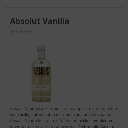
S
p
r
Absolut Vanilia
i
n
g
(0,0
/
n
5)
a
a
r
d
e
n
a
v
i
g
a
Absolut Vanilia is rijk, robuust en complex met kenmerken
t
van vanille, butterscotch en tonen van pure chocolade.
i
Absolut Vanilia bestaat uit 100% natuurlijke ingrediënten,
e
er worden geen suikers toegevoegd. Net als alle Absolut