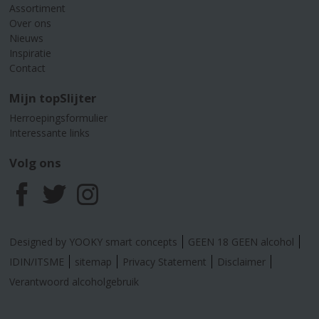
Assortiment
Over ons
Nieuws
Inspiratie
Contact
Mijn topSlijter
Herroepingsformulier
Interessante links
Volg ons
F
T
I
a
w
n
Designed by YOOKY smart concepts
GEEN 18 GEEN alcohol
c
i
s
IDIN/ITSME
sitemap
Privacy Statement
Disclaimer
Verantwoord alcoholgebruik
e
t
t