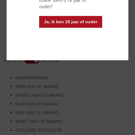
online. Bent u 18 jaar of
ouder?
Reviews
Ja, ik ben 18 jaar of ouder
Schrijf een review
Er zijn nog geen reviews geplaatst voor dit product
EXCL. BTW
INCL. BTW
AANBIEDINGEN
WIJN VAN DE MAAND
WHISKY VAN DE MAAND
RUM VAN DE MAAND
BIER VAN DE MAAND
SPIRIT VAN DE MAAND
EXCLUSIEF TOPSLIJTER