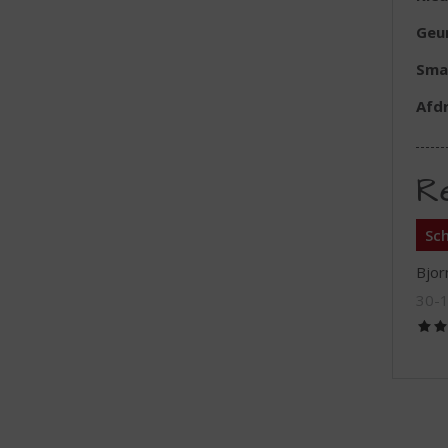
Geu
Sma
Afd
R
Sch
Bjor
30-