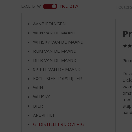
d
ASS
EXCL. BTW
INCL. BTW
Peeter
S
p
r
AANBIEDINGEN
i
P
WIJN VAN DE MAAND
n
g
WHISKY VAN DE MAAND
n
RUM VAN DE MAAND
a
a
BIER VAN DE MAAND
Goud
r
SPIRIT VAN DE MAAND
d
Deze
EXCLUSIEF TOPSLIJTER
e
Biek
n
waar
WIJN
a
omst
WHISKY
v
mooi
i
BIER
stap
g
aand
APERITIEF
a
t
GEDISTILLEERD OVERIG
i