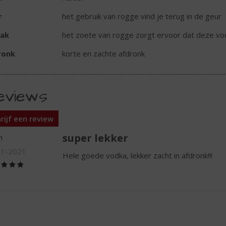
r
het gebruik van rogge vind je terug in de geur
ak
het zoete van rogge zorgt ervoor dat deze vo
ronk
korte en zachte afdronk
eviews
rijf een review
super lekker
n
11-2021
Hele goede vodka, lekker zacht in afdronk!!!
(5,0
/
5)