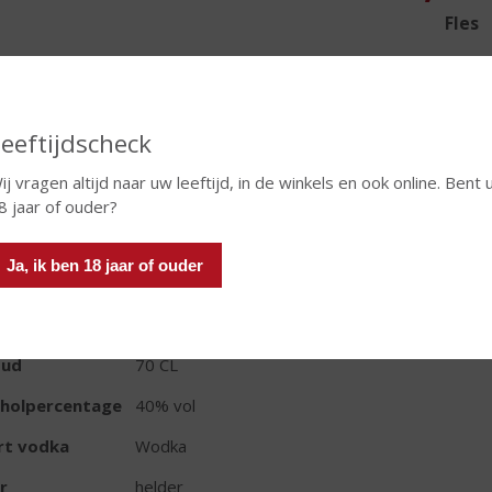
Fles
eeftijdscheck
In winkelmand
ij vragen altijd naar uw leeftijd, in de winkels en ook online. Bent 
8 jaar of ouder?
Ja, ik ben 18 jaar of ouder
TIKETINFORMATIE
d van Herkomst
Polen
oud
70 CL
oholpercentage
40% vol
rt vodka
Wodka
r
helder