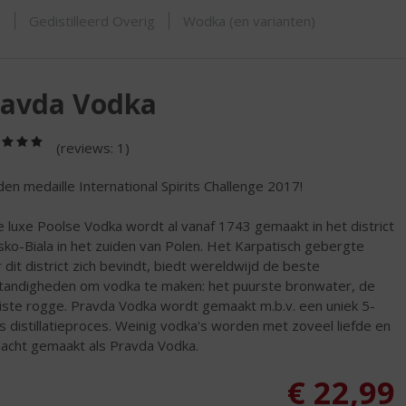
ORTIMENT
s
Gedistilleerd Overig
Wodka (en varianten)
ravda Vodka
(5,0
(reviews: 1)
/
5)
en medaille International Spirits Challenge 2017!
 luxe Poolse Vodka wordt al vanaf 1743 gemaakt in het district
sko-Biala in het zuiden van Polen. Het Karpatisch gebergte
 dit district zich bevindt, biedt wereldwijd de beste
andigheden om vodka te maken: het puurste bronwater, de
ste rogge. Pravda Vodka wordt gemaakt m.b.v. een uniek 5-
s distillatieproces. Weinig vodka's worden met zoveel liefde en
acht gemaakt als Pravda Vodka.
€
22,99