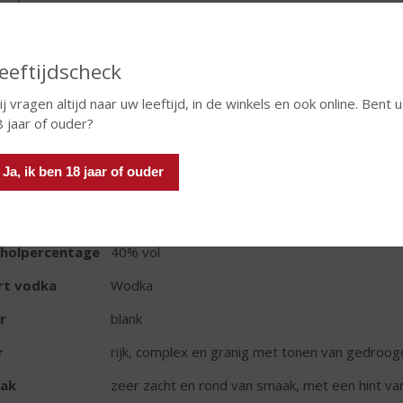
In winkelmand
eeftijdscheck
j vragen altijd naar uw leeftijd, in de winkels en ook online. Bent u
 jaar of ouder?
TIKETINFORMATIE
Ja, ik ben 18 jaar of ouder
d van Herkomst
Zweden
oud
100 CL
oholpercentage
40% vol
rt vodka
Wodka
r
blank
r
rijk, complex en granig met tonen van gedroogd
ak
zeer zacht en rond van smaak, met een hint va