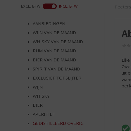
d
ASS
EXCL. BTW
INCL. BTW
Peeter
S
p
r
AANBIEDINGEN
i
A
WIJN VAN DE MAAND
n
g
WHISKY VAN DE MAAND
n
RUM VAN DE MAAND
a
a
BIER VAN DE MAAND
Elke
r
Zwed
SPIRIT VAN DE MAAND
d
uit 
EXCLUSIEF TOPSLIJTER
e
waar
n
perfe
WIJN
a
WHISKY
v
i
BIER
g
APERITIEF
a
t
GEDISTILLEERD OVERIG
i