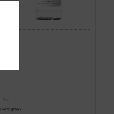
 fruit
n vers graan