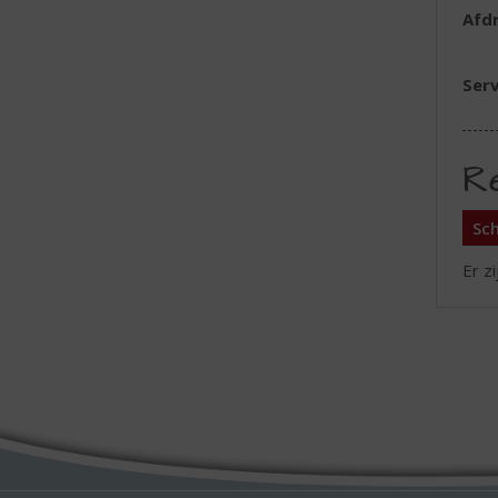
Afd
Serv
R
Sch
Er z