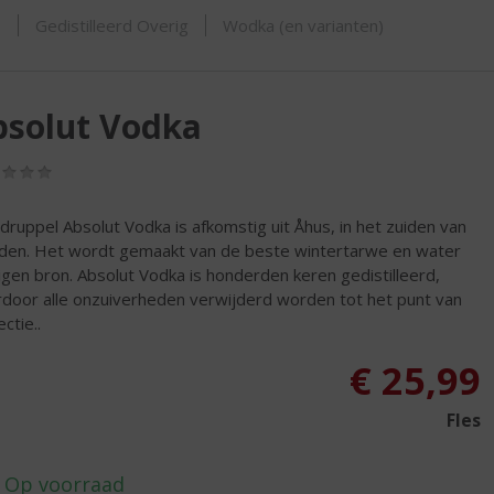
ORTIMENT
s
Gedistilleerd Overig
Wodka (en varianten)
bsolut Vodka
(0,0
/
5)
 druppel Absolut Vodka is afkomstig uit Åhus, in het zuiden van
en. Het wordt gemaakt van de beste wintertarwe en water
eigen bron. Absolut Vodka is honderden keren gedistilleerd,
door alle onzuiverheden verwijderd worden tot het punt van
ctie..
€
25,99
Fles