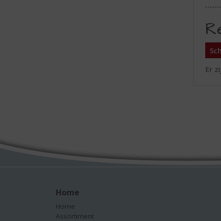
R
Sch
Er z
Home
Home
Assortiment