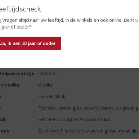
In winkelmand
eeftijdscheck
j vragen altijd naar uw leeftijd, in de winkels en ook online. Bent u
 jaar of ouder?
TIKETINFORMATIE
Ja, ik ben 18 jaar of ouder
d van Herkomst
Nederland
oud
50 CL
oholpercentage
40% vol
rt vodka
Wodka
r
Helder blank
r
Typische vodka geur, waarbij tarwe en graan go
ak
Een heerlijk zachte en pure smaak.
ronk
Zacht met hinten van tarwe en graan, maar die 