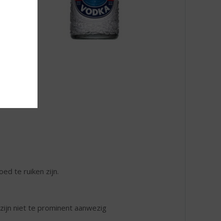
ed te ruiken zijn.
zijn niet te prominent aanwezig