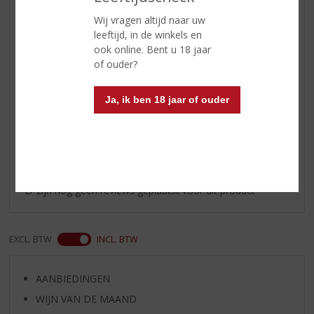
Smaak
Volle pruimen smaak.
Wij vragen altijd naar uw
Afdronk
Lang en droog.
leeftijd, in de winkels en
ook online. Bent u 18 jaar
Wijn-spijs
Het digestief bevordert de
of ouder?
spijsvertering, dus heerlijk na een
zware maaltijd
Ja, ik ben 18 jaar of ouder
Reviews
Schrijf een review
Er zijn nog geen reviews geplaatst voor dit product
EXCL. BTW
INCL. BTW
AANBIEDINGEN
WIJN VAN DE MAAND