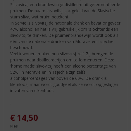
Sljivovica, een brandewijn gedistilleerd uit gefermenteerde
pruimen. De naam slivovitsj is afgeleid van de Slavische
stam sliva, wat pruim betekent.
In Servië is slivovitsj de nationale drank en bevat ongeveer
47% alcohol en het is vrij gebruikelijk om 's ochtends een
slivovitsj te drinken. De pruimenbrandewijn wordt ook als
één van de nationale dranken van Moravië en Tsjechië
beschouwd.
Veel inwoners maken hun slivovitsj zelf. Zij brengen de
pruimen naar distilleerderijen om te fermenteren. Deze
'home made' slivovitsj heeft een alcoholpercentage van
52%, in Moravië en in Tsjechië zijn zelfs
alcoholpercentages van boven de 60%. De drank is
kleurloos, maar wordt goudgeel als ze wordt opgeslagen
in vaten van eikenhout.
.
€
14,50
Fles