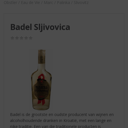
S
Obstler / Eau de Vie / Marc / Palinka / Slivovitz
p
r
i
Badel Sljivovica
n
g
n
(0,0
/
a
5)
a
r
d
e
n
a
v
i
g
a
t
Badel is de grootste en oudste producent van wijnen en
i
alcoholhoudende dranken in Kroatië, met een lange en
e
rijke traditie. Een van die traditionele producten is