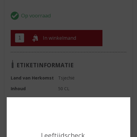
In winkelmand
ETIKETINFORMATIE
Land van Herkomst
Tsjechië
Inhoud
50 CL
Alcoholpercentage
40% vol
Kleur
Goudgeel.
Geur
Sterk aromatische pruimen
smaak.
Leeftijdscheck