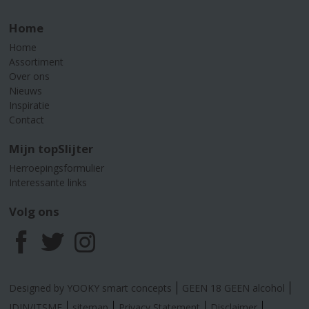
Home
Home
Assortiment
Over ons
Nieuws
Inspiratie
Contact
Mijn topSlijter
Herroepingsformulier
Interessante links
Volg ons
F
T
I
a
w
n
Designed by YOOKY smart concepts
GEEN 18 GEEN alcohol
IDIN/ITSME
sitemap
Privacy Statement
Disclaimer