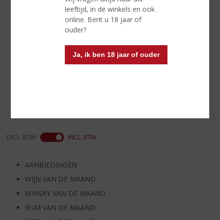
leeftijd, in de winkels en ook
Afdronk
nootachtige mout tonen, vanille
online. Bent u 18 jaar of
en abrikozen
ouder?
Ja, ik ben 18 jaar of ouder
Reviews
Schrijf een review
Er zijn nog geen reviews geplaatst voor dit product
EXCL. BTW
INCL. BTW
AANBIEDINGEN
WIJN VAN DE MAAND
WHISKY VAN DE MAAND
RUM VAN DE MAAND