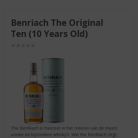
S
p
r
Benriach The Original
i
n
Ten (10 Years Old)
g
n
(0,0
a
/
a
5)
r
d
e
n
a
v
i
g
a
t
i
The BenRiach is meester in het creëren van de meest
e
unieke en bijzondere whisky’s. Wie the BenRiach zegt,