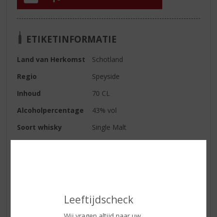
ETIKETINFORMATIE
Land van Herkomst
Schotland
Regio
Speyside
Inhoud
70 CL
Alcoholpercentage
43% vol
Soort whisky
Single Malt
Smaaktype Whisky
Mild & Zacht
Kleur
zomergoud
Geur
boomgaard fruit, honing en
geroosterd eiken
Leeftijdscheck
Smaak
rijpe peer, nectarine, zoete gerst,
amandel en kruidige vanille
Wij vragen altijd naar uw