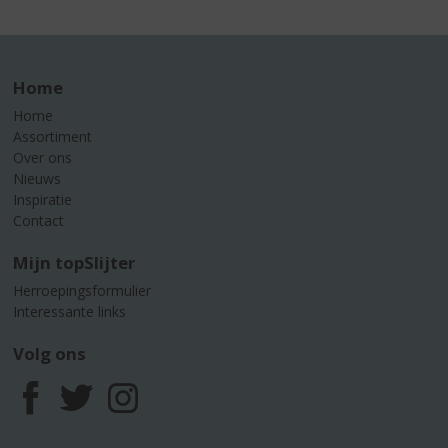
Home
Home
Assortiment
Over ons
Nieuws
Inspiratie
Contact
Mijn topSlijter
Herroepingsformulier
Interessante links
Volg ons
F
T
I
a
w
n