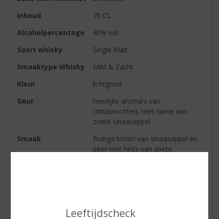
Inhoud
70 CL
Alcoholpercentage
40% vol
Soort whisky
Single Malt
Smaaktype Whisky
Mild & Zacht
Kleur
lichtgoud
Geur
heerlijke aroma's van
citrusvruchten, met name van
zoete sinaasappel
Smaak
fruitige tonen van sinaasappel en
peer met hints van zoete
gekarameliseerde appel. Prachtig
in balans en uitzonderlijk zacht
Afdronk
lang, romig en zacht
Leeftijdscheck