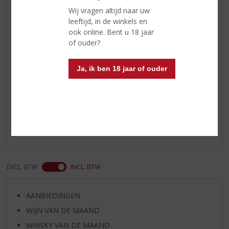
Reviews
Wij vragen altijd naar uw
leeftijd, in de winkels en
Schrijf een review
ook online. Bent u 18 jaar
of ouder?
Theeke
21-05-2022
Ja, ik ben 18 jaar of ouder
(4,0
/
5)
Fijne zachte Whiskey
Een fijne zachte Whiskey, single malt. Altijd in huis, ook
ideaal voor de startende Whiskey drinker.
EXCL. BTW
INCL. BTW
AANBIEDINGEN
WIJN VAN DE MAAND
WHISKY VAN DE MAAND