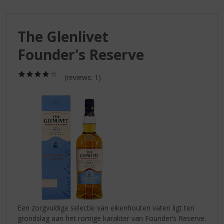
S
p
r
The Glenlivet
i
n
Founder's Reserve
g
n
(4,0
a
(reviews: 1)
/
a
5)
r
d
e
n
a
v
i
g
a
t
i
Een zorgvuldige selectie van eikenhouten vaten ligt ten
e
grondslag aan het romige karakter van Founder’s Reserve.