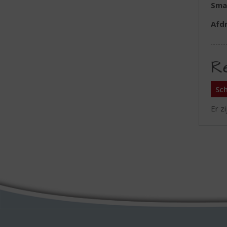
Sma
Afd
R
Sch
Er z