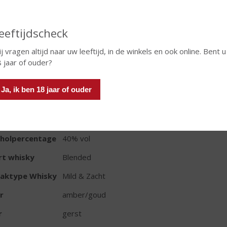
In winkelmand
eeftijdscheck
j vragen altijd naar uw leeftijd, in de winkels en ook online. Bent u
TIKETINFORMATIE
 jaar of ouder?
d van Herkomst
Schotland
Ja, ik ben 18 jaar of ouder
io
Hooglanden
oud
70 CL
oholpercentage
40% vol
rt whisky
Blended
aktype Whisky
Mild & Zacht
r
amber/goud
r
gerst