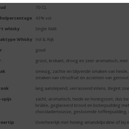
oud
70 CL
oholpercentage
43% vol
rt whisky
Single Malt
aktype Whisky
Vol & Rijk
r
goud
r
groot, krokant, droog en zeer aromatisch, met 
ak
smeuïg, zachte en blijvende smaken van heide,
smaken van citrusfruit en accenten van gemou
ronk
lang aanslepend, verrassend intens. Begint zoe
-spijs
zacht, aromatisch, heide en honingzoet, dus 
brûlée, geglaceerd brood en boterpudding met s
chocolademousse, gestoomde toffeepudding, c
eertip
Overheerlijk met honing-amandelpraline of bij