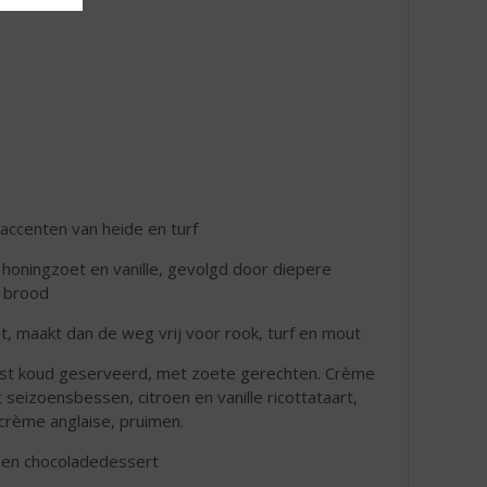
accenten van heide en turf
 honingzoet en vanille, gevolgd door diepere
t brood
t, maakt dan de weg vrij voor rook, turf en mout
best koud geserveerd, met zoete gerechten. Crème
eizoensbessen, citroen en vanille ricottataart,
rème anglaise, pruimen.
 een chocoladedessert