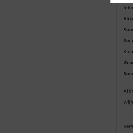
Inh
Alc
Soo
Sma
Kleu
Geu
Sma
Afd
Wijn
Serv