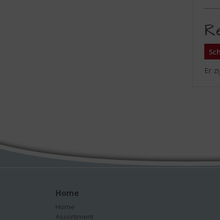
R
Sch
Er z
Home
Home
Assortiment