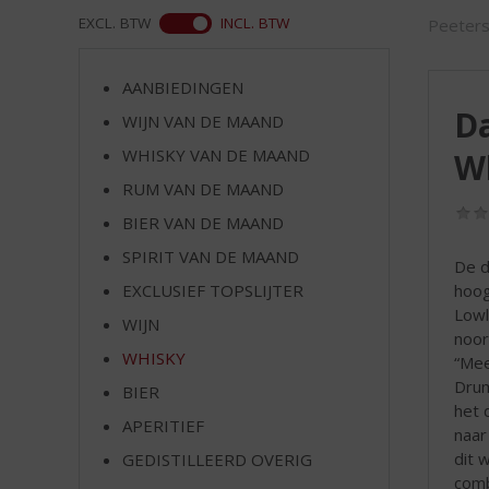
d
ASS
EXCL. BTW
INCL. BTW
Peeter
S
p
r
AANBIEDINGEN
i
Da
WIJN VAN DE MAAND
n
g
WHISKY VAN DE MAAND
W
n
RUM VAN DE MAAND
a
a
BIER VAN DE MAAND
r
SPIRIT VAN DE MAAND
De d
d
hoog
EXCLUSIEF TOPSLIJTER
e
Lowl
n
WIJN
noor
a
WHISKY
“Mee
v
Drum
i
BIER
het 
g
APERITIEF
naar
a
dit 
t
GEDISTILLEERD OVERIG
comb
i