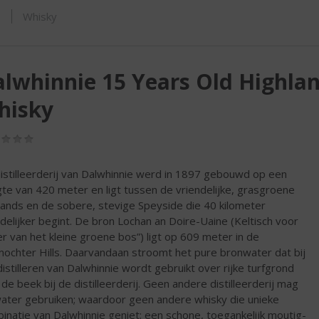
ORTIMENT
s
Whisky
lwhinnie 15 Years Old Highlan
hisky
(0,0
/
5)
istilleerderij van Dalwhinnie werd in 1897 gebouwd op een
te van 420 meter en ligt tussen de vriendelijke, grasgroene
ands en de sobere, stevige Speyside die 40 kilometer
delijker begint. De bron Lochan an Doire-Uaine (Keltisch voor
r van het kleine groene bos”) ligt op 609 meter in de
ochter Hills. Daarvandaan stroomt het pure bronwater dat bij
distilleren van Dalwhinnie wordt gebruikt over rijke turfgrond
 de beek bij de distilleerderij. Geen andere distilleerderij mag
water gebruiken; waardoor geen andere whisky die unieke
inatie van Dalwhinnie geniet: een schone, toegankelijk moutig-