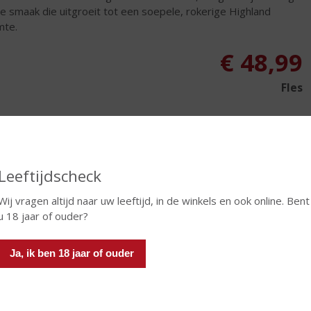
e smaak die uitgroeit tot een soepele, rokerige Highland
mte.
€
48,99
Fles
Leeftijdscheck
In winkelmand
Wij vragen altijd naar uw leeftijd, in de winkels en ook online. Bent
u 18 jaar of ouder?
TIKETINFORMATIE
Ja, ik ben 18 jaar of ouder
d van Herkomst
Schotland
io
Hooglanden