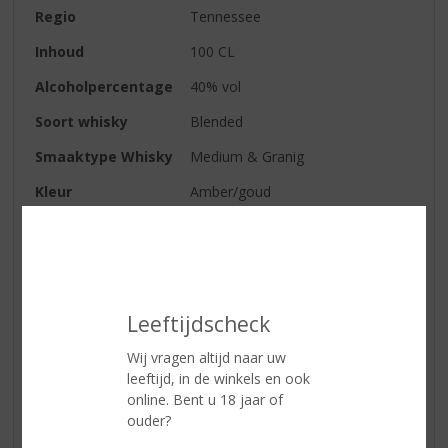
Regio
Tennessee
Inhoud
100 CL
Alcoholpercentage
40% vol
Soort whisky
Blended
Smaaktype Whisky
Medium & Granig
Kleur
Amber/goud
Geur
Toegankelijk, vanille, karamel en
licht eikenhout
Smaak
Fijne, zoete whiskey met subtiele
smaak voor op de tong en meer
Leeftijdscheck
eiken achterin de mond
Wij vragen altijd naar uw
leeftijd, in de winkels en ook
Reviews
online. Bent u 18 jaar of
ouder?
Schrijf een review