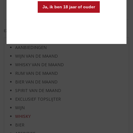
Ja, ik ben 18 jaar of ouder
Er zijn nog geen reviews geplaatst voor dit product
EXCL. BTW
INCL. BTW
AANBIEDINGEN
WIJN VAN DE MAAND
WHISKY VAN DE MAAND
RUM VAN DE MAAND
BIER VAN DE MAAND
SPIRIT VAN DE MAAND
EXCLUSIEF TOPSLIJTER
WIJN
WHISKY
BIER