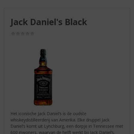
S
p
r
Jack Daniel's Black
i
n
g
(0,0
/
n
5)
a
a
r
d
e
n
a
v
i
g
a
Het iconische Jack Daniel’s is de oudste
t
whiskeydistilleerderij van Amerika. Elke druppel Jack
i
Daniel’s komt uit Lynchburg, een dorpje in Tennessee met
e
600 inwoners, waarvan de helft werkt bij Jack Daniel’s.