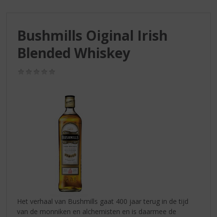
S
p
r
Bushmills Oiginal Irish
i
n
Blended Whiskey
g
n
(0,0
a
/
a
5)
r
d
e
n
a
v
i
g
a
t
i
Het verhaal van Bushmills gaat 400 jaar terug in de tijd
e
van de monniken en alchemisten en is daarmee de