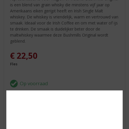
is een blend van grain whisky die minstens vijf jaar op
Amerikaans eiken gerijpt heeft en Irish Single Malt
whiskey. De whiskey is vriendelijk, warm en vertrouwd van
smaak. Ideaal voor de Irish Coffee en om met water of ijs
te drinken. De smaak is duidelijker beter door de
maltwhiskey waarmee deze Bushmills Original wordt
geblend.
€
22,50
Fles
In winkelmand