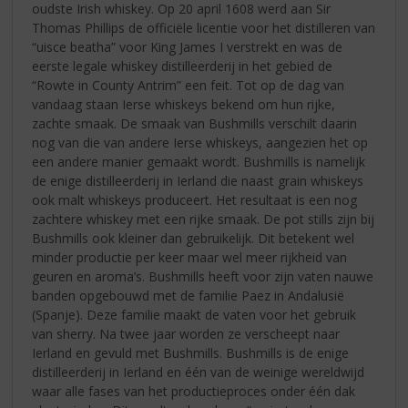
oudste Irish whiskey. Op 20 april 1608 werd aan Sir
Thomas Phillips de officiële licentie voor het distilleren van
“uisce beatha” voor King James I verstrekt en was de
eerste legale whiskey distilleerderij in het gebied de
“Rowte in County Antrim” een feit. Tot op de dag van
vandaag staan Ierse whiskeys bekend om hun rijke,
zachte smaak. De smaak van Bushmills verschilt daarin
nog van die van andere Ierse whiskeys, aangezien het op
een andere manier gemaakt wordt. Bushmills is namelijk
de enige distilleerderij in Ierland die naast grain whiskeys
ook malt whiskeys produceert. Het resultaat is een nog
zachtere whiskey met een rijke smaak. De pot stills zijn bij
Bushmills ook kleiner dan gebruikelijk. Dit betekent wel
minder productie per keer maar wel meer rijkheid van
geuren en aroma’s. Bushmills heeft voor zijn vaten nauwe
banden opgebouwd met de familie Paez in Andalusië
(Spanje). Deze familie maakt de vaten voor het gebruik
van sherry. Na twee jaar worden ze verscheept naar
Ierland en gevuld met Bushmills. Bushmills is de enige
distilleerderij in Ierland en één van de weinige wereldwijd
waar alle fases van het productieproces onder één dak