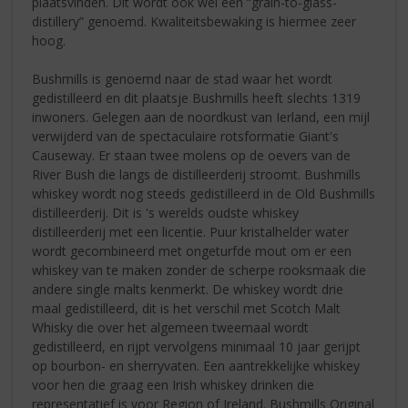
plaatsvinden. Dit wordt ook wel een “grain-to-glass-
distillery” genoemd. Kwaliteitsbewaking is hiermee zeer
hoog.
Bushmills is genoemd naar de stad waar het wordt
gedistilleerd en dit plaatsje Bushmills heeft slechts 1319
inwoners. Gelegen aan de noordkust van Ierland, een mijl
verwijderd van de spectaculaire rotsformatie Giant's
Causeway. Er staan twee molens op de oevers van de
River Bush die langs de distilleerderij stroomt. Bushmills
whiskey wordt nog steeds gedistilleerd in de Old Bushmills
distilleerderij. Dit is 's werelds oudste whiskey
distilleerderij met een licentie. Puur kristalhelder water
wordt gecombineerd met ongeturfde mout om er een
whiskey van te maken zonder de scherpe rooksmaak die
andere single malts kenmerkt. De whiskey wordt drie
maal gedistilleerd, dit is het verschil met Scotch Malt
Whisky die over het algemeen tweemaal wordt
gedistilleerd, en rijpt vervolgens minimaal 10 jaar gerijpt
op bourbon- en sherryvaten. Een aantrekkelijke whiskey
voor hen die graag een Irish whiskey drinken die
representatief is voor Region of Ireland. Bushmills Original